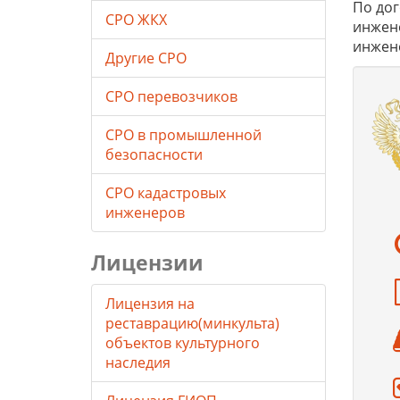
По дог
СРО ЖКХ
инжене
инжен
Другие СРО
СРО перевозчиков
СРО в промышленной
безопасности
СРО кадастровых
инженеров
Лицензии
Лицензия на
реставрацию(минкульта)
объектов культурного
наследия