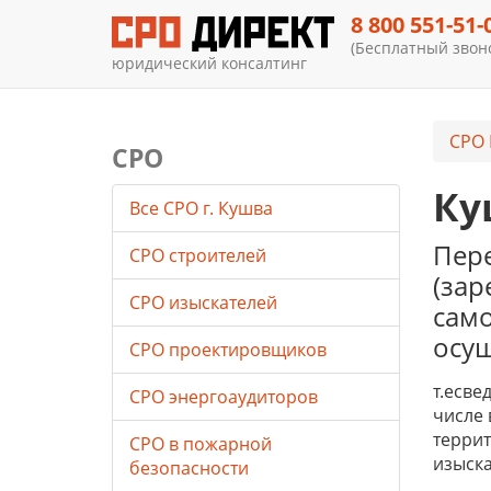
8 800 551-51-
(Бесплатный звоно
юридический консалтинг
СРО 
СРО
Ку
Все СРО г. Кушва
Пере
СРО строителей
(зар
СРО изыскателей
само
осу
СРО проектировщиков
т.есве
СРО энергоаудиторов
числе 
террит
СРО в пожарной
изыска
безопасности