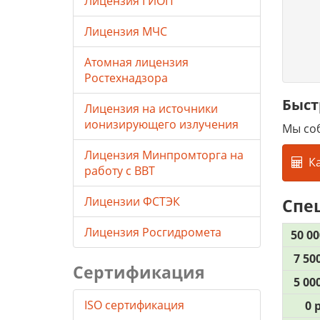
Лицензия ГИОП
Лицензия МЧС
Атомная лицензия
Ростехнадзора
Быст
Лицензия на источники
ионизирующего излучения
Мы со
Лицензия Минпромторга на
К
работу с ВВТ
Лицензии ФСТЭК
Спе
Лицензия Росгидромета
50 00
7 500
Сертификация
5 000
ISO сертификация
0 р