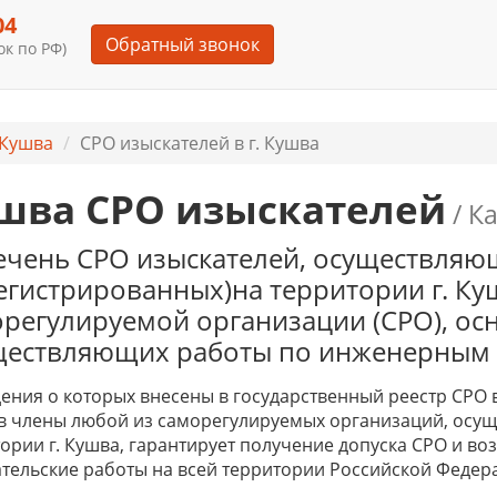
04
Обратный звонок
к по РФ)
Кушва
СРО изыскателей в г. Кушва
шва СРО изыскателей
/ К
чень СРО изыскателей, осуществляю
егистрированных)на территории г. К
регулируемой организации (СРО), осн
ществляющих работы по инженерным
дения о которых внесены в государственный реестр СРО в
в члены любой из саморегулируемых организаций, осущ
ории г. Кушва, гарантирует получение допуска СРО и в
тельские работы на всей территории Российской Федер