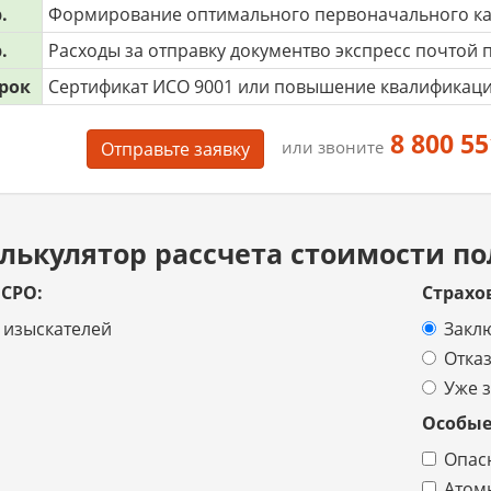
.
Формирование оптимального первоначального ка
.
Расходы за отправку документво экспресс почтой 
рок
Сертификат ИСО 9001 или повышение квалификаци
8 800 55
или звоните
Отправьте заявку
лькулятор рассчета стоимости по
 СРО:
Страхо
 изыскателей
Закл
Отка
Уже 
Особые
Опас
Атом