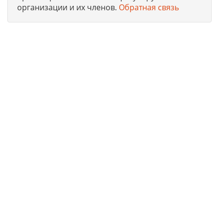
организации и их членов.
Обратная связь
Юридическая компания, консультирует и оказывает
профессиональные услуги организациям и ИП в г. Кушва
по получению допусков СРО, лицензий на работы, ISO
сертификации предприятий на соответствие