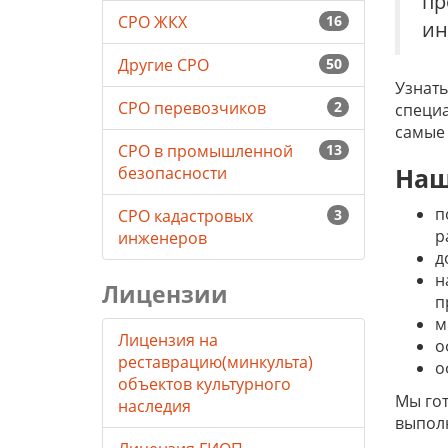
пр
СРО ЖКХ
16
ин
Другие СРО
50
Узнать
СРО перевозчиков
2
специа
самые 
СРО в промышленной
13
Наш
безопасности
п
СРО кадастровых
3
р
инженеров
д
н
Лицензии
п
м
Лицензия на
о
реставрацию(минкульта)
о
объектов культурного
Мы гот
наследия
выполн