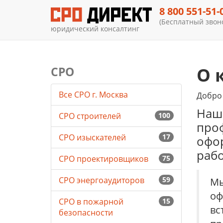
8 800 551-51-
(Бесплатный звоно
юридический консалтинг
О 
СРО
Все СРО г. Москва
Добро 
Наш
СРО строителей
100
проф
СРО изыскателей
17
офор
рабо
СРО проектировщиков
75
СРО энергоаудиторов
59
Мы
оф
СРО в пожарной
15
вс
безопасности