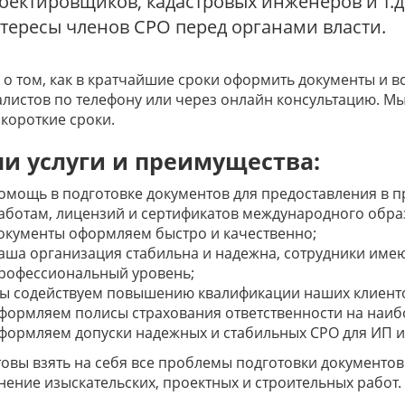
оектировщиков, кадастровых инженеров и т.д
тересы членов СРО перед органами власти.
 о том, как в кратчайшие сроки оформить документы и в
листов по телефону или через онлайн консультацию. М
короткие сроки.
и услуги и преимущества:
омощь в подготовке документов для предоставления в 
аботам, лицензий и сертификатов международного обра
окументы оформляем быстро и качественно;
аша организация стабильна и надежна, сотрудники име
рофессиональный уровень;
ы содействуем повышению квалификации наших клиент
формляем полисы страхования ответственности на наибо
формляем допуски надежных и стабильных СРО для ИП и
овы взять на себя все проблемы подготовки документо
ение изыскательских, проектных и строительных работ.