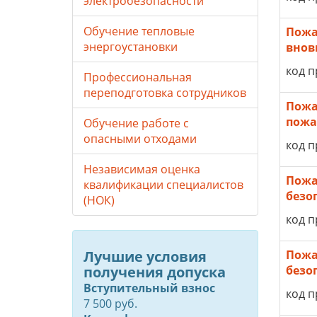
электробезопасности
Обучение тепловые
Пожа
энергоустановки
внов
код п
Профессиональная
переподготовка сотрудников
Пожа
пожа
Обучение работе с
опасными отходами
код п
Независимая оценка
Пожа
квалификации специалистов
безо
(НОК)
код п
Лучшие условия
Пожа
получения допуска
безо
Вступительный взнос
код п
7 500 руб.