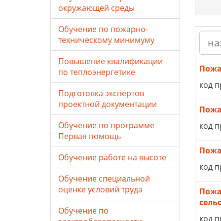
окружающей среды
Обучение по пожарно-
техническому минимуму
Повышение квалификации
Пожа
по теплоэнергетике
код п
Подготовка экспертов
проектной документации
Пожа
Обучение по программе
код п
Первая помощь
Пожа
Обучение работе на высоте
код п
Обучение специальной
оценке условий труда
Пожа
сель
Обучение по
код п