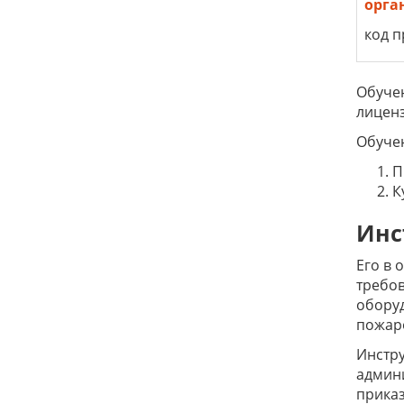
орга
код п
Обучен
лиценз
Обучен
П
К
Инс
Его в 
требо
оборуд
пожар
Инстру
админи
приказ