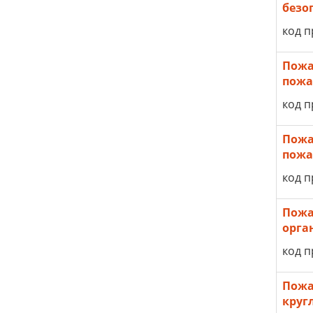
безо
код п
Пожа
пожа
код п
Пожа
пожа
код п
Пожа
орга
код п
Пожа
круг