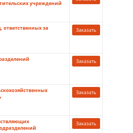
етительских учреждений
 ответственных за
Заказать
разделений
Заказать
ьскохозяйственных
Заказать
ь
ествляющих
Заказать
подразделений