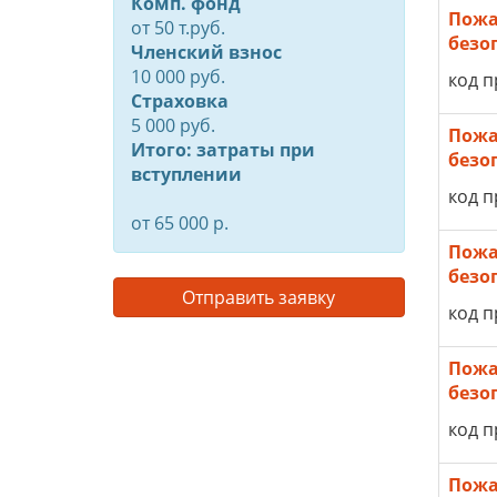
Комп. фонд
Пожа
от
50
т.руб.
безо
Членский взнос
10 000 руб.
код п
Страховка
5 000 руб.
Пожа
Итого: затраты при
безо
вступлении
код п
от 65 000 р.
Пожа
безо
Отправить заявку
код п
Пожа
безо
код п
Пожа