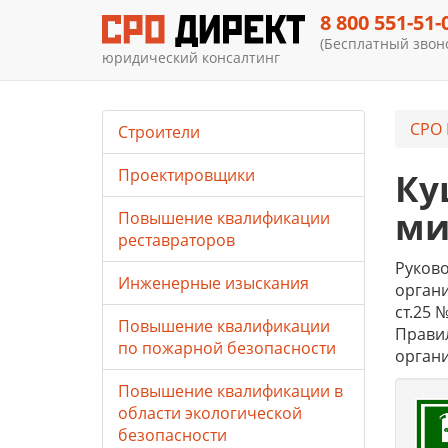
8 800 551-51-
(Бесплатный звоно
юридический консалтинг
СРО 
Строители
Проектировщики
Ку
ми
Повышение квалификации
реставраторов
Руково
Инженерные изыскания
органи
ст.25 
Повышение квалификации
Правил
по пожарной безопасности
органи
Повышение квалификации в
области экологической
безопасности