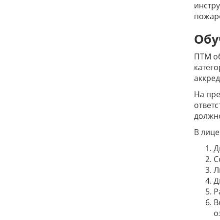
инстру
пожаро
Обу
ПТМ об
катего
аккред
На пр
ответс
должно
В лице
Д
С
Л
Д
Р
В
о