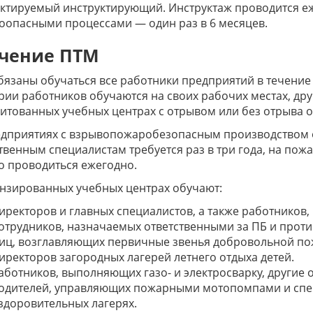
ктируемый инструктирующий. Инструктаж проводится еж
опасными процессами — один раз в 6 месяцев.
чение ПТМ
язаны обучаться все работники предприятий в течение 
рии работников обучаются на своих рабочих местах, др
итованных учебных центрах с отрывом или без отрыва о
едприятиях с взрывопожаробезопасным производством 
твенным специалистам требуется раз в три года, на по
 проводиться ежегодно.
нзированных учебных центрах обучают:
иректоров и главных специалистов, а также работников
отрудников, назначаемых ответственными за ПБ и прот
иц, возглавляющих первичные звенья добровольной по
иректоров загородных лагерей летнего отдыха детей.
аботников, выполняющих газо- и электросварку, другие 
одителей, управляющих пожарными мотопомпами и спе
здоровительных лагерях.