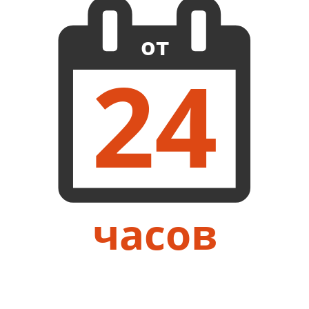
от
24
часов