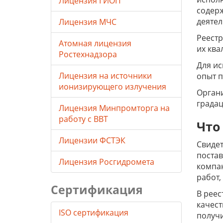
Лицензия ГИОП
содер
деятел
Лицензия МЧС
Реестр
Атомная лицензия
их ква
Ростехнадзора
Для ис
Лицензия на источники
опыт п
ионизирующего излучения
Органи
градац
Лицензия Минпромторга на
работу с ВВТ
Что
Лицензии ФСТЭК
Свидет
постав
Лицензия Росгидромета
компан
работ,
Сертификация
В реес
качест
ISO сертификация
получи