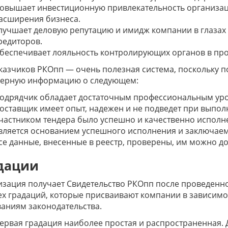
овышает инвестиционную привлекательность организац
асширения бизнеса.
лучшает деловую репутацию и имидж компании в глазах 
редиторов.
беспечивает лояльность контролирующих органов в про
казчиков РКОпп — очень полезная система, поскольку п
верную информацию о следующем:
одрядчик обладает достаточным профессиональным уро
оставщик имеет опыт, надежен и не подведет при выпол
частником тендера было успешно и качественно исполне
вляется основанием успешного исполнения и заключаем
се данные, внесенные в реестр, проверены, им можно до
дации
зация получает Свидетельство РКОпп после проведенно
х градаций, которые присваивают компании в зависимос
аниям законодательства.
ервая градация наиболее простая и распространенная. 