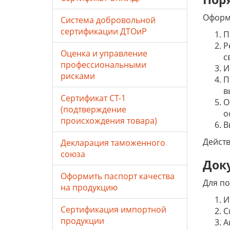
Оформл
Система добровольной
сертификации ДТОиР
П
Р
Оценка и управление
с
профессиональными
И
рисками
П
в
Сертификат СТ-1
О
(подтверждение
о
происхождения товара)
В
Действ
Декларация таможенного
союза
Док
Оформить паспорт качества
Для по
на продукцию
И
Сертификация импортной
С
продукции
А