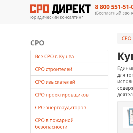
8 800 551-51-
(Бесплатный звоно
юридический консалтинг
СРО 
СРО
Ку
Все СРО г. Кушва
Единый
СРО строителей
для то
исполн
СРО изыскателей
содер
деятел
СРО проектировщиков
СРО энергоаудиторов
СРО в пожарной
безопасности