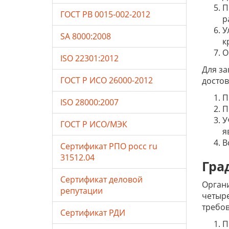
П
ГОСТ РВ 0015-002-2012
р
У
SA 8000:2008
к
О
ISO 22301:2012
Для за
ГОСТ Р ИСО 26000-2012
досто
П
ISO 28000:2007
П
У
ГОСТ Р ИСО/МЭК
я
В
Сертификат РПО росс ru
31512.04
Гра
Сертификат деловой
Органи
репутации
четыре
требов
Сертификат РДИ
П