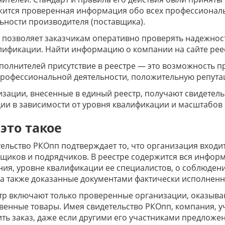
жится проверенная информация обо всех профессиональ
ьности производителя (поставщика).
 позволяет заказчикам оперативно проверять надежнос
лификации. Найти информацию о компании на сайте реес
полнителей присутствие в реестре — это возможность 
рофессиональной деятельности, положительную репута
зации, внесенные в единый реестр, получают свидетель
ии в зависимости от уровня квалификации и масштабов
 это такое
ельство РКОпп подтверждает то, что организация входи
щиков и подрядчиков. В реестре содержится вся информ
ия, уровне квалификации ее специалистов, о соблюде
 а также доказанные документами фактически исполненн
тр включают только проверенные организации, оказыв
венные товары. Имея свидетельство РКОпп, компания, у
ть заказ, даже если другими его участниками предложен