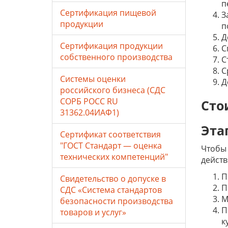
п
Сертификация пищевой
З
продукции
п
Д
Сертификация продукции
С
собственного производства
С
С
Системы оценки
Д
российского бизнеса (СДС
СОРБ РОСС RU
Сто
31362.04ИАФ1)
Эта
Сертификат соответствия
"ГОСТ Стандарт — оценка
Чтобы 
технических компетенций"
действ
П
Свидетельство о допуске в
П
СДС «Система стандартов
М
безопасности производства
П
товаров и услуг»
к