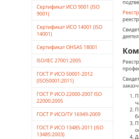
подтве
Сертификат ИСО 9001 (ISO
Реестр
9001)
реестр
Сертификат ИСО 14001 (ISO
Свидет
14001)
деятел
Сертификат OHSAS 18001
Ком
ISO/IEC 27001:2005
Реестр
профес
ГОСТ Р ИСО 50001-2012
Свидет
(ISO50001:2011)
заказч
ГОСТ Р ИСО 22000-2007 ISO
П
22000:2005
ч
П
ГОСТ Р ИСО/ТУ 16949-2009
б
П
ГОСТ Р ИСО 13485-2011 (ISO
о
13485:2003)
Д