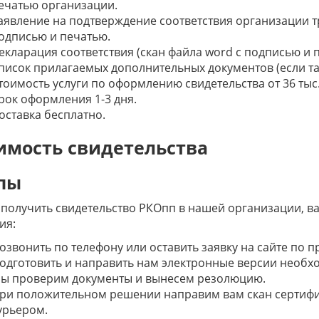
ечатью организации.
аявление на подтверждение соответствия организации 
одписью и печатью.
екларация соответствия (скан файла word с подписью и 
писок прилагаемых дополнительных документов (если т
тоимость услуги по оформлению свидетельства от 36 тыс.
рок оформления 1-3 дня.
оставка бесплатно.
имость свидетельства
пы
получить свидетельство РКОпп в нашей организации, в
ия:
озвонить по телефону или оставить заявку на сайте по 
одготовить и направить нам электронные версии необх
ы проверим документы и вынесем резолюцию.
ри положительном решении направим вам скан сертифик
урьером.