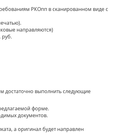
требованиям РКОпп в сканированном виде с
печатью).
аковые направляются)
 руб.
ам достаточно выполнить следующие
предлагаемой форме.
одимых документов.
ата, а оригинал будет направлен