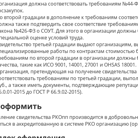
рганизация должна соответствовать требованиям №44-Ф
осзакупок.
о второй градации в дополнение к требованиям соотве
олжна также подтвердить свое соответствие требованиям 
акона №426-ФЗ о СОУТ. Для этого в организации должн
пециальной оценке условий труда.
видетельство третьей градации выдают организациям,
пециализированные работы по контрактам стоимостью бо
ребованиям по второй градации в организации должны
ачества, такие как ИСО 9001, 14001, 27001 и OHSAS 18001.
рганизация, претендующая на получение свидетельства 
оответствовать требованиям по третьей градации, выпо
уб., а также иметь документы, подтверждающие репутаци
6.0.01-2015 до ГОСТ Р 66.9.02-2015).
 оформить
ение свидетельства РКОпп производится в добровольно
ться в аккредитованную в системе РКО организацию (ор
ядок оформления