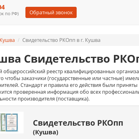
04
Обратный звонок
к по РФ)
Кушва
Свидетельство РКОпп в г. Кушва
шва Свидетельство РКО
 общероссийский реестр квалифицированных организац
го чтобы заказчики (государственные или частные) им
ителей. Стандарт и правила его действия были приняты в
жится проверенная информация обо всех профессиональ
ьности производителя (поставщика).
Свидетельство РКОпп
(Кушва)