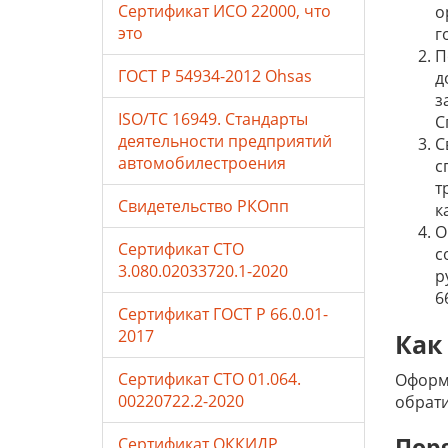
Сертификат ИСО 22000, что
о
это
г
П
ГОСТ Р 54934-2012 Ohsas
д
з
ISO/TC 16949. Стандарты
С
деятельности предприятий
С
автомобилестроения
с
т
Свидетельство РКОпп
к
О
Сертификат СТО
с
3.080.02033720.1-2020
р
6
Сертификат ГОСТ Р 66.0.01-
2017
Как
Сертификат СТО 01.064.
Оформл
00220722.2-2020
обрати
Пор
Сертификат ОККИДР