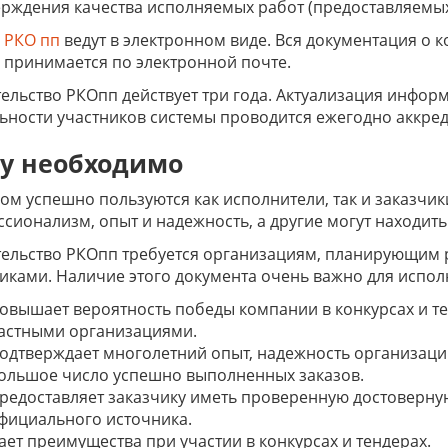
рждения качества исполняемых работ (предоставляемых 
 РКО пп
ведут в электронном виде. Вся документация о 
 принимается по электронной почте.
ельство РКОпп действует три года. Актуализация инфо
ьности участников системы проводится ежегодно аккре
у необходимо
ом успешно пользуются как исполнители, так и заказчи
сионализм, опыт и надежность, а другие могут находит
ельство РКОпп требуется организациям, планирующим 
иками. Наличие этого документа очень важно для испо
овышает вероятность победы компании в конкурсах и т
астными организациями.
одтверждает многолетний опыт, надежность организаци
ольшое число успешно выполненных заказов.
редоставляет заказчику иметь проверенную достоверн
фициального источника.
ает преимущества при участии в конкурсах и тендерах.