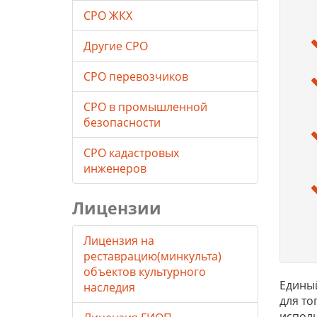
СРО ЖКХ
Другие СРО
СРО перевозчиков
СРО в промышленной
безопасности
СРО кадастровых
инженеров
Лицензии
Лицензия на
реставрацию(минкульта)
объектов культурного
Единый
наследия
для то
исполн