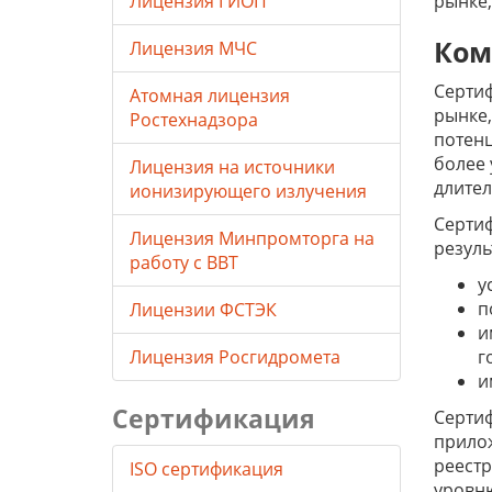
Лицензия ГИОП
рынке,
Ком
Лицензия МЧС
Сертиф
Атомная лицензия
рынке,
Ростехнадзора
потенц
более 
Лицензия на источники
длител
ионизирующего излучения
Сертиф
Лицензия Минпромторга на
резуль
работу с ВВТ
у
п
Лицензии ФСТЭК
и
Лицензия Росгидромета
г
и
Сертификация
Сертиф
прилож
реестр
ISO сертификация
уровн