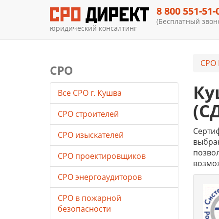
8 800 551-51-
(Бесплатный звоно
юридический консалтинг
СРО 
СРО
Ку
Все СРО г. Кушва
(С
СРО строителей
Серти
СРО изыскателей
выбран
позвол
СРО проектировщиков
возмо
СРО энергоаудиторов
СРО в пожарной
безопасности