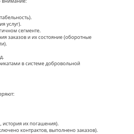
 внимание:
табельность).
я услуг).
гичном сегменте.
я заказов и их состояние (оборотные
и).
д.
икатами в системе добровольной
еряют:
 история их погашения).
аключено контрактов, выполнено заказов).