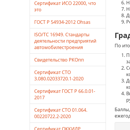
Н
Сертификат ИСО 22000, что
Н
это
Д
Р
ГОСТ Р 54934-2012 Ohsas
Гра
ISO/TC 16949. Стандарты
деятельности предприятий
По ито
автомобилестроения
П
Свидетельство РКОпп
з
С
Сертификат СТО
к
3.080.02033720.1-2020
Д
к
Сертификат ГОСТ Р 66.0.01-
В
2017
р
Баллы,
Сертификат СТО 01.064.
ежегод
00220722.2-2020
Сертификат ОККИДР