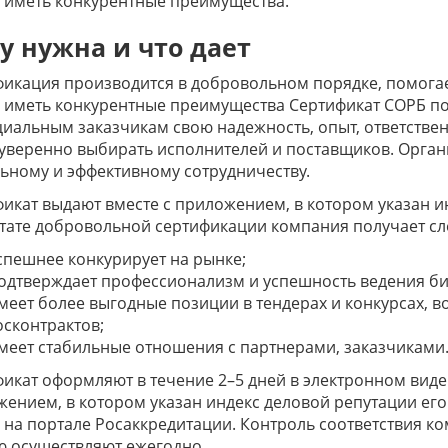
 иметь конкурентные преимущества.
у нужна и что дает
икация производится в добровольном порядке, помога
 иметь конкурентные преимущества Сертификат СОРБ п
иальным заказчикам свою надежность, опыт, ответствен
уверенно выбирать исполнителей и поставщиков. Орган
ьному и эффективному сотрудничеству.
икат выдают вместе с приложением, в котором указан ин
тате добровольной сертификации компания получает с
спешнее конкурирует на рынке;
одтверждает профессионализм и успешность ведения би
меет более выгодные позиции в тендерах и конкурсах, 
осконтрактов;
меет стабильные отношения с партнерами, заказчиками
икат оформляют в течение 2–5 дней в электронном виде 
ением, в котором указан индекс деловой репутации его
 на портале Росаккредитации. Контроль соответствия 
ю осуществляют ежегодно.