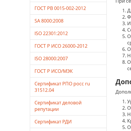
При с
ГОСТ РВ 0015-002-2012
Д
Ф
SA 8000:2008
И
С
ISO 22301:2012
О
с
ГОСТ Р ИСО 26000-2012
О
Н
ISO 28000:2007
О
с
ГОСТ Р ИСО/МЭК
Доп
Сертификат РПО росс ru
31512.04
Допол
У
Сертификат деловой
О
репутации
Н
К
Сертификат РДИ
О