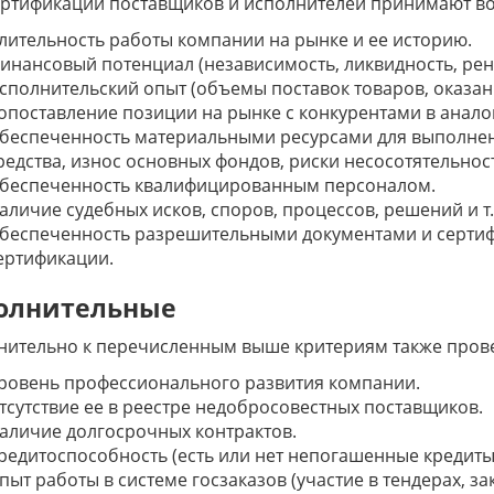
ертификации поставщиков и исполнителей принимают во
лительность работы компании на рынке и ее историю.
инансовый потенциал (независимость, ликвидность, рен
сполнительский опыт (объемы поставок товаров, оказани
опоставление позиции на рынке с конкурентами в анало
беспеченность материальными ресурсами для выполнени
редства, износ основных фондов, риски несосотятельност
беспеченность квалифицированным персоналом.
аличие судебных исков, споров, процессов, решений и т.
беспеченность разрешительными документами и сертиф
ертификации.
олнительные
нительно к перечисленным выше критериям также пров
ровень профессионального развития компании.
тсутствие ее в реестре недобросовестных поставщиков.
аличие долгосрочных контрактов.
редитоспособность (есть или нет непогашенные кредиты,
пыт работы в системе госзаказов (участие в тендерах, з