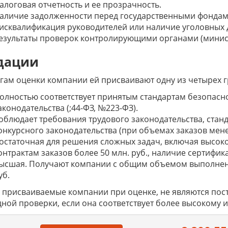
алоговая отчетность и ее прозрачность.
аличие задолженности перед государственными фондам
исквалификация руководителей или наличие уголовных д
езультаты проверок контролирующими органами (минист
дации
гам оценки компании ей присваивают одну из четырех г
олностью соответствует принятым стандартам безопасн
аконодательства (;44-ФЗ, №223-ФЗ).
облюдает требования трудового законодательства, стан
онкурсного законодательства (при объемах заказов менее
остаточная для решения сложных задач, включая высо
онтрактам заказов более 50 млн. руб., наличие сертифика
ысшая. Получают компании с общим объемом выполненны
уб.
 присваиваемые компании при оценке, не являются пост
ной проверки, если она соответствует более высокому 