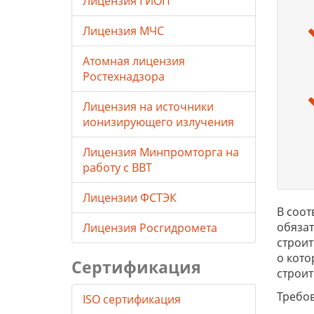
Лицензия ГИОП
Лицензия МЧС
Атомная лицензия
Ростехнадзора
Лицензия на источники
ионизирующего излучения
Лицензия Минпромторга на
работу с ВВТ
Лицензии ФСТЭК
В соот
обязат
Лицензия Росгидромета
строит
о кото
Сертификация
строи
Требов
ISO сертификация