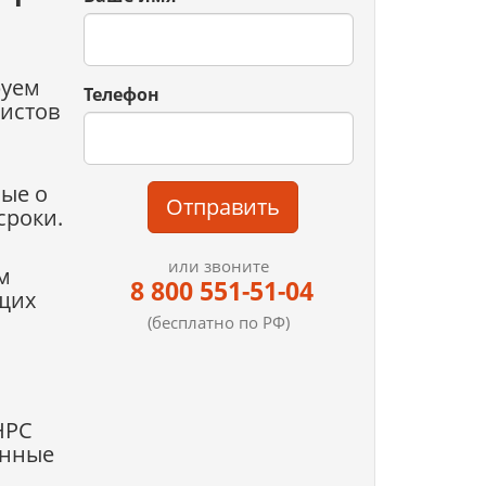
руем
Телефон
истов
ные о
Отправить
сроки.
или звоните
м
8 800 551-51-04
щих
(бесплатно по РФ)
НРС
енные