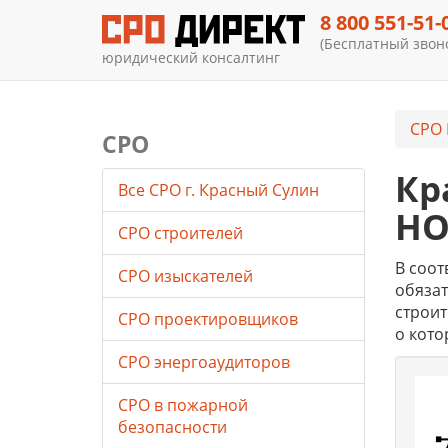
8 800 551-51-
(Бесплатный звоно
юридический консалтинг
СРО 
СРО
Кр
Все СРО г. Красный Сулин
НО
СРО строителей
В соот
СРО изыскателей
обязат
строит
СРО проектировщиков
о кото
СРО энергоаудиторов
СРО в пожарной
безопасности