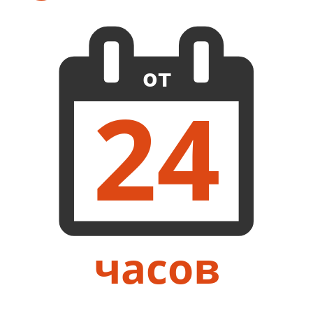
от
24
часов