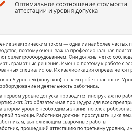
Оптимальное соотношение стоимости
аттестации и уровня допуска
ние электрическим током — одна из наиболее частых п
одстве, поэтому очень важна профессиональная подгот
ют с электрооборудованием. Они должны четко соблюда
ать грамотные решения. Именно поэтому к работе с эл
ованных специалистов. Их квалификация определяется г
яют 5 уровней (допусков) по электробезопасности. Уро
ооборудование и деятельность работника.
а первом уровне допуска проводится инструктаж по рабо
ертификат. Это обязательная процедура для всех предпр
а втором уровне необходимы знания по электробезопас
ервой помощи. Работники должны прослушать цикл лекци
аботникам, выполняющим сварочные работы.
аботник, прошедший аттестацию по третьему уровню, им