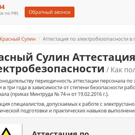
04
Обратный звонок
к по РФ)
Красный Сулин
Аттестация по электробезопасности в 
асный Сулин Аттестация
ектробезопасности
/ Как по
онодательству периодичность аттестации персонала по 
и в три года в зависимости от степени безопасности р
ала (приказ Минтруда № 74-н от 19.02.2016 г.).
ация специалистов, допускаемых к работе с электрустано
ической подготовки и практических навыков выполнения
Аттестация по