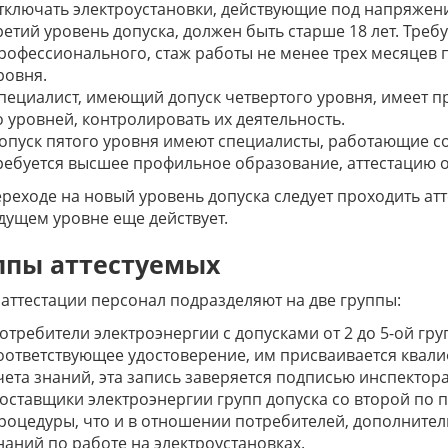
тключать электроустановки, действующие под напряжени
ретий уровень допуска, должен быть старше 18 лет. Треб
рофессионального, стаж работы не менее трех месяцев п
ровня.
пециалист, имеющий допуск четвертого уровня, имеет пр
о уровней, контролировать их деятельность.
опуск пятого уровня имеют специалисты, работающие с
ребуется высшее профильное образование, аттестацию он
реходе на новый уровень допуска следует проходить атте
ущем уровне еще действует.
ппы аттестуемых
 аттестации персонал подразделяют на две группы:
отребители электроэнергии с допусками от 2 до 5-ой гру
оответствующее удостоверение, им присваивается квалиф
чета знаний, эта запись заверяется подписью инспектор
оставщики электроэнергии групп допуска со второй по 
роцедуры, что и в отношении потребителей, дополнител
наний по работе на электроустановках.