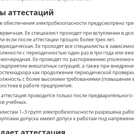
ы аттестаций
е обеспечения электробезопасности предусмотрено три 
ервичная. Ее специалист проходит при вступлении в дол
ли если после аттестации прошло более трех лет.
ериодическая. Ее проходят все специалисты в зависимо
олжности с периодичностью один раз в три года или еже
неочередная. Ее проводят по распоряжению уполномоче
редприятии внештатных ситуаций, а также при внедрени
остехнадзора как продолжение периодической проверки
олжность с более высокими требованиями (повышение в 
ростоев в работе предприятия.
аттестация проводится только после предварительного
ов учебных.
листам 1–3 групп электробезопасности разрешена работ
группами допуска имеют допуск к работам под напряжени
 дает аттестация