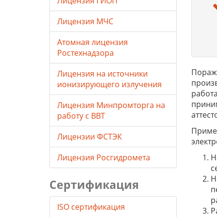
Лицензия ГИОП
Лицензия МЧС
Атомная лицензия
Ростехнадзора
Пораже
Лицензия на источники
произв
ионизирующего излучения
работа
приним
Лицензия Минпромторга на
аттест
работу с ВВТ
Примен
Лицензии ФСТЭК
электр
Лицензия Росгидромета
Н
с
Н
Сертификация
п
р
ISO сертификация
Р