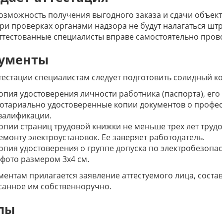
озможность получения выгодного заказа и сдачи объект
ри проверках органами надзора не будут налагаться шт
ттестованные специалисты вправе самостоятельно пров
ументы
тестации специалистам следует подготовить солидный ко
опия удостоверения личности работника (паспорта), ег
отариально удостоверенные копии документов о проф
валификации.
опии страниц трудовой книжки не меньше трех лет труд
емонту электроустановок. Ее заверяет работодатель.
опия удостоверения о группе допуска по электробезопас
 фото размером 3х4 см.
ментам прилагается заявление аттестуемого лица, соста
санное им собственноручно.
пы