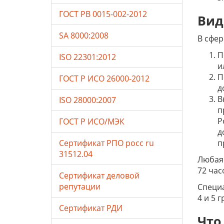
ГОСТ РВ 0015-002-2012
Вид
SA 8000:2008
В сфер
П
ISO 22301:2012
и
П
ГОСТ Р ИСО 26000-2012
д
В
ISO 28000:2007
п
Р
ГОСТ Р ИСО/МЭК
д
Сертификат РПО росс ru
п
31512.04
Любая 
72 час
Сертификат деловой
репутации
Специа
4 и 5 
Сертификат РДИ
Что