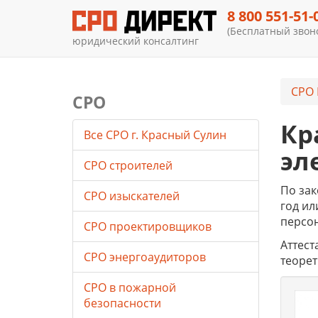
8 800 551-51-
(Бесплатный звоно
юридический консалтинг
СРО 
СРО
Кр
Все СРО г. Красный Сулин
эл
СРО строителей
По зак
СРО изыскателей
год ил
персон
СРО проектировщиков
Аттест
СРО энергоаудиторов
теорет
СРО в пожарной
безопасности