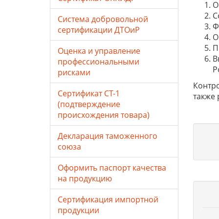
О
С
Система добровольной
Ф
сертификации ДТОиР
О
П
Оценка и управление
В
профессиональными
Р
рисками
Контро
Сертификат СТ-1
также 
(подтверждение
происхождения товара)
Декларация таможенного
союза
Оформить паспорт качества
на продукцию
Сертификация импортной
продукции