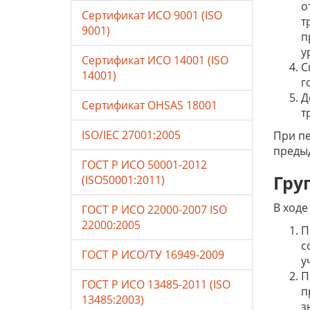
о
Сертификат ИСО 9001 (ISO
т
9001)
п
у
Сертификат ИСО 14001 (ISO
С
14001)
г
Д
Сертификат OHSAS 18001
т
ISO/IEC 27001:2005
При пе
предыд
ГОСТ Р ИСО 50001-2012
Гру
(ISO50001:2011)
В ходе
ГОСТ Р ИСО 22000-2007 ISO
22000:2005
П
с
ГОСТ Р ИСО/ТУ 16949-2009
у
П
ГОСТ Р ИСО 13485-2011 (ISO
п
13485:2003)
з