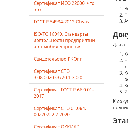
Сертификат ИСО 22000, что
В
это
П
А
ГОСТ Р 54934-2012 Ohsas
Док
ISO/TC 16949. Стандарты
деятельности предприятий
Для ат
автомобилестроения
К
Свидетельство РКОпп
Н
к
Сертификат СТО
К
3.080.02033720.1-2020
р
К
Сертификат ГОСТ Р 66.0.01-
2
2017
К доку
подпи
Сертификат СТО 01.064.
00220722.2-2020
Эта
Сертификат ОККИДР