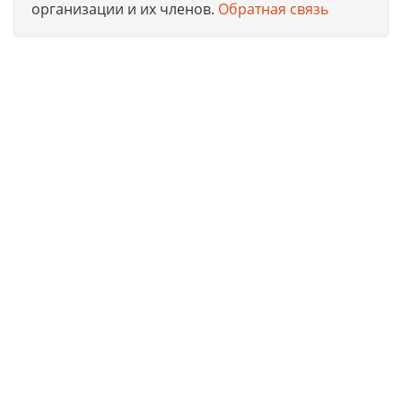
организации и их членов.
Обратная связь
Юридическая компания, консультирует и оказывает
профессиональные услуги организациям и ИП в г. Красный
Сулин по получению допусков СРО, лицензий на работы,
ISO сертификации предприятий на соответствие
международным стандартам.