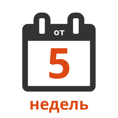
от
5
недель