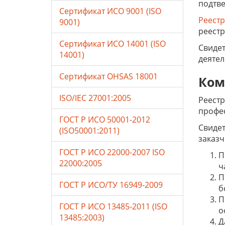
подтве
Сертификат ИСО 9001 (ISO
Реестр
9001)
реестр
Сертификат ИСО 14001 (ISO
Свидет
14001)
деятел
Сертификат OHSAS 18001
Ком
ISO/IEC 27001:2005
Реестр
профес
ГОСТ Р ИСО 50001-2012
Свидет
(ISO50001:2011)
заказч
ГОСТ Р ИСО 22000-2007 ISO
П
22000:2005
ч
П
ГОСТ Р ИСО/ТУ 16949-2009
б
П
ГОСТ Р ИСО 13485-2011 (ISO
о
13485:2003)
Д