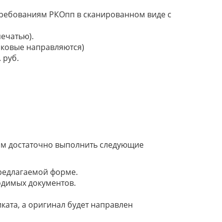
требованиям РКОпп в сканированном виде с
печатью).
аковые направляются)
 руб.
ам достаточно выполнить следующие
предлагаемой форме.
одимых документов.
ата, а оригинал будет направлен