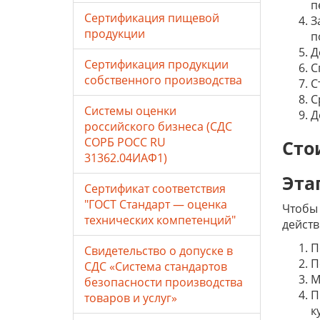
п
Сертификация пищевой
З
продукции
п
Д
Сертификация продукции
С
собственного производства
С
С
Системы оценки
Д
российского бизнеса (СДС
СОРБ РОСС RU
Сто
31362.04ИАФ1)
Эта
Сертификат соответствия
"ГОСТ Стандарт — оценка
Чтобы 
технических компетенций"
действ
П
Свидетельство о допуске в
П
СДС «Система стандартов
М
безопасности производства
П
товаров и услуг»
к