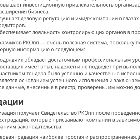
овышает инвестиционную привлекательность организац
асширения бизнеса.
лучшает деловую репутацию и имидж компании в глазах 
редиторов.
беспечивает лояльность контролирующих органов в про
казчиков РКОпп — очень полезная система, поскольку п
верную информацию о следующем:
одрядчик обладает достаточным профессиональным уро
оставщик имеет опыт, надежен и не подведет при выпол
частником тендера было успешно и качественно исполне
вляется основанием успешного исполнения и заключаем
се данные, внесенные в реестр, проверены, им можно до
дации
зация получает Свидетельство РКОпп после проведенно
х градаций, которые присваивают компании в зависимос
аниям законодательства.
ервая градация наиболее простая и распространенная. 