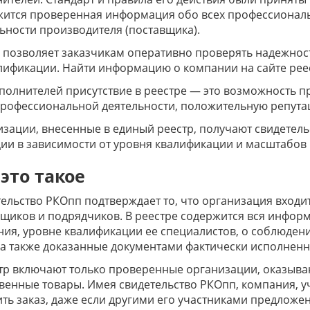
жится проверенная информация обо всех профессиональ
ьности производителя (поставщика).
 позволяет заказчикам оперативно проверять надежнос
лификации. Найти информацию о компании на сайте реес
полнителей присутствие в реестре — это возможность 
рофессиональной деятельности, положительную репута
зации, внесенные в единый реестр, получают свидетель
ии в зависимости от уровня квалификации и масштабов
 это такое
ельство РКОпп подтверждает то, что организация входи
щиков и подрядчиков. В реестре содержится вся информ
ия, уровне квалификации ее специалистов, о соблюде
 а также доказанные документами фактически исполненн
тр включают только проверенные организации, оказыв
венные товары. Имея свидетельство РКОпп, компания, у
ть заказ, даже если другими его участниками предложен