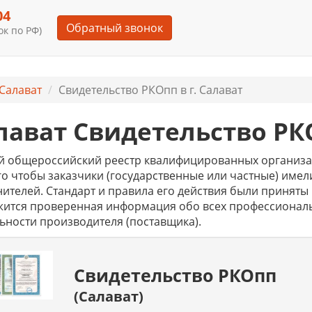
04
Обратный звонок
к по РФ)
Салават
Свидетельство РКОпп в г. Салават
лават Свидетельство РК
 общероссийский реестр квалифицированных организац
го чтобы заказчики (государственные или частные) им
ителей. Стандарт и правила его действия были приняты в
жится проверенная информация обо всех профессиональ
ьности производителя (поставщика).
Свидетельство РКОпп
(Салават)