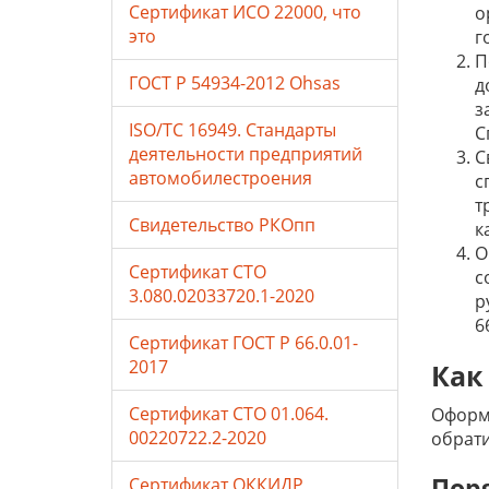
Сертификат ИСО 22000, что
о
это
г
П
ГОСТ Р 54934-2012 Ohsas
д
з
ISO/TC 16949. Стандарты
С
деятельности предприятий
С
автомобилестроения
с
т
Свидетельство РКОпп
к
О
Сертификат СТО
с
3.080.02033720.1-2020
р
6
Сертификат ГОСТ Р 66.0.01-
2017
Как
Сертификат СТО 01.064.
Оформл
00220722.2-2020
обрати
Пор
Сертификат ОККИДР