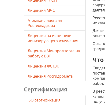
Лицензия ГИОП
содер
деятел
Лицензия МЧС
Реестр
Атомная лицензия
их ква
Ростехнадзора
Для ис
Лицензия на источники
опыт п
ионизирующего излучения
Органи
градац
Лицензия Минпромторга на
работу с ВВТ
Что
Лицензии ФСТЭК
Свидет
постав
Лицензия Росгидромета
компан
работ,
Сертификация
В реес
качест
ISO сертификация
получи