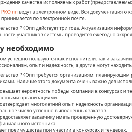
рждения качества исполняемых работ (предоставляемых 
 РКО пп
ведут в электронном виде. Вся документация о 
 принимается по электронной почте.
ельство РКОпп действует три года. Актуализация инфо
ьности участников системы проводится ежегодно аккре
у необходимо
ом успешно пользуются как исполнители, так и заказчи
сионализм, опыт и надежность, а другие могут находит
ельство РКОпп требуется организациям, планирующим 
иками. Наличие этого документа очень важно для испо
овышает вероятность победы компании в конкурсах и т
астными организациями.
одтверждает многолетний опыт, надежность организаци
ольшое число успешно выполненных заказов.
редоставляет заказчику иметь проверенную достоверн
фициального источника.
ает преимущества при участии в конкурсах и тендерах.