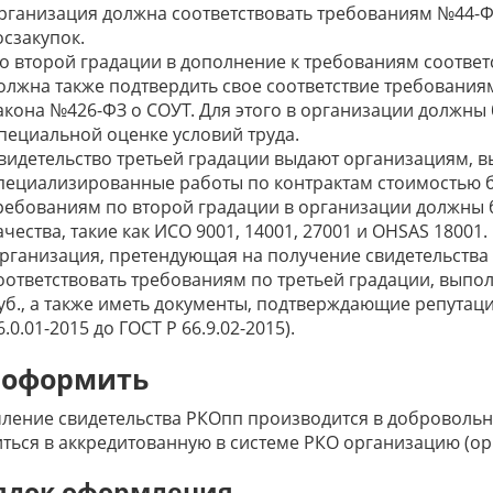
рганизация должна соответствовать требованиям №44-Ф
осзакупок.
о второй градации в дополнение к требованиям соотве
олжна также подтвердить свое соответствие требованиям 
акона №426-ФЗ о СОУТ. Для этого в организации должн
пециальной оценке условий труда.
видетельство третьей градации выдают организациям,
пециализированные работы по контрактам стоимостью бо
ребованиям по второй градации в организации должны
ачества, такие как ИСО 9001, 14001, 27001 и OHSAS 18001.
рганизация, претендующая на получение свидетельства 
оответствовать требованиям по третьей градации, выпо
уб., а также иметь документы, подтверждающие репутаци
6.0.01-2015 до ГОСТ Р 66.9.02-2015).
 оформить
ение свидетельства РКОпп производится в добровольно
ться в аккредитованную в системе РКО организацию (ор
ядок оформления