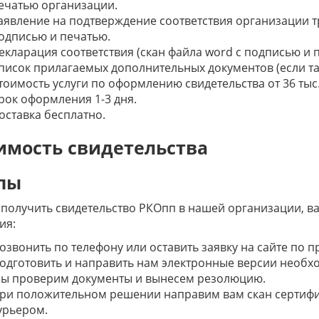
ечатью организации.
аявление на подтверждение соответствия организации 
одписью и печатью.
екларация соответствия (скан файла word с подписью и 
писок прилагаемых дополнительных документов (если т
тоимость услуги по оформлению свидетельства от 36 тыс.
рок оформления 1-3 дня.
оставка бесплатно.
имость свидетельства
пы
получить свидетельство РКОпп в нашей организации, в
ия:
озвонить по телефону или оставить заявку на сайте по 
одготовить и направить нам электронные версии необх
ы проверим документы и вынесем резолюцию.
ри положительном решении направим вам скан сертифик
урьером.