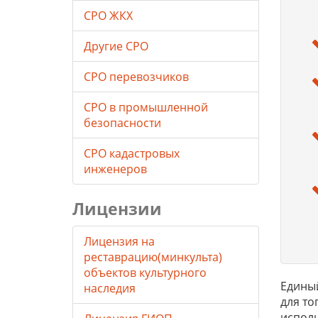
СРО ЖКХ
Другие СРО
СРО перевозчиков
СРО в промышленной
безопасности
СРО кадастровых
инженеров
Лицензии
Лицензия на
реставрацию(минкульта)
объектов культурного
Единый
наследия
для то
исполн