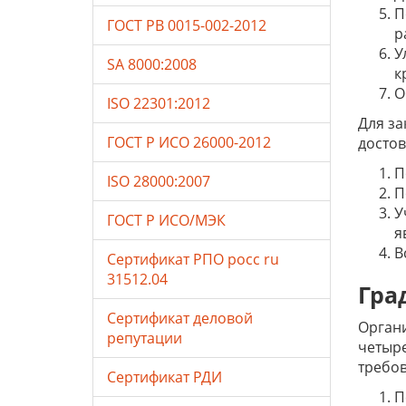
П
ГОСТ РВ 0015-002-2012
р
У
SA 8000:2008
к
О
ISO 22301:2012
Для за
ГОСТ Р ИСО 26000-2012
досто
П
ISO 28000:2007
П
У
ГОСТ Р ИСО/МЭК
я
В
Сертификат РПО росс ru
31512.04
Гра
Сертификат деловой
Органи
репутации
четыре
требов
Сертификат РДИ
П