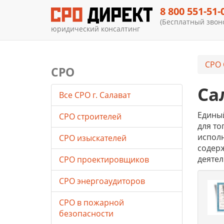
8 800 551-51-
(Бесплатный звоно
юридический консалтинг
СРО 
СРО
Са
Все СРО г. Салават
Единый
СРО строителей
для то
исполн
СРО изыскателей
содер
деятел
СРО проектировщиков
СРО энергоаудиторов
СРО в пожарной
безопасности