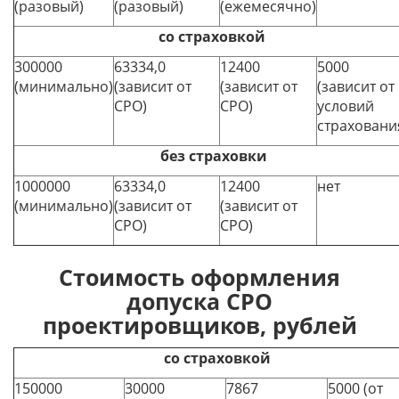
(разовый)
(разовый)
(ежемесячно)
со страховкой
300000
63334,0
12400
5000
(минимально)
(зависит от
(зависит от
(зависит от
СРО)
СРО)
условий
страховани
без страховки
1000000
63334,0
12400
нет
(минимально)
(зависит от
(зависит от
СРО)
СРО)
Стоимость оформления
допуска СРО
проектировщиков, рублей
со страховкой
150000
30000
7867
5000 (от