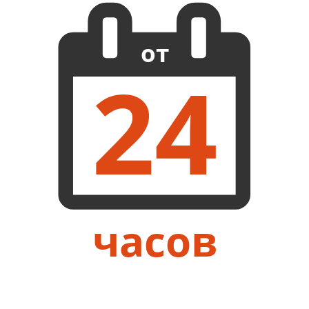
от
24
часов