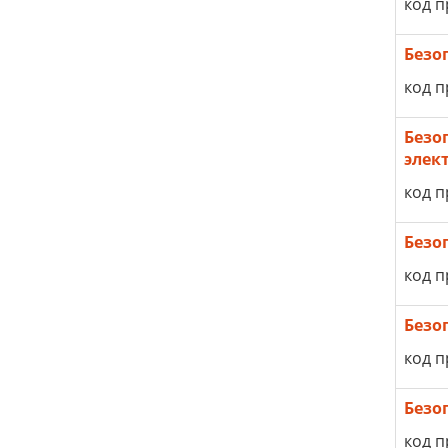
код п
Безо
код п
Безо
элек
код п
Безо
код п
Безо
код п
Безо
код п