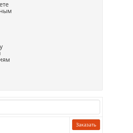
ете
ьным
у
и
виям
Заказать