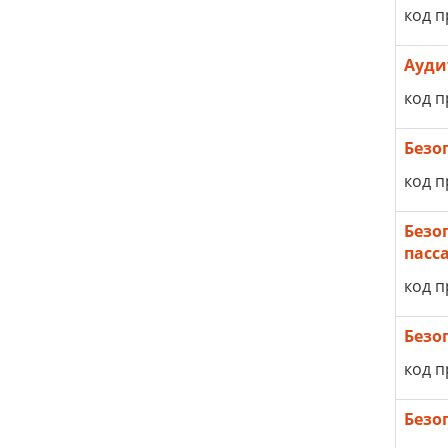
код п
Ауди
код п
Безо
код п
Безо
пасс
код п
Безо
код п
Безо