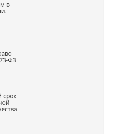
м в
ли.
раво
73-ФЗ
й срок
ной
чества