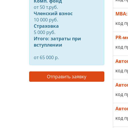
Комп. фонд
от
50
т.руб.
Членский взнос
MBA:
10 000 руб.
код п
Страховка
5 000 руб.
PR-м
Итого: затраты при
вступлении
код п
от 65 000 р.
Авто
код п
Отправить заявку
Авто
код п
Авто
код п