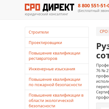
8 800 551-51-
(Бесплатный звоно
юридический консалтинг
СРО 
Строители
Проектировщики
Ру
со
Повышение квалификации
реставраторов
Профес
Инженерные изыскания
76 № 2
профес
Повышение квалификации
исполн
по пожарной безопасности
перепо
Сертиф
Повышение квалификации в
профо
области экологической
безопасности