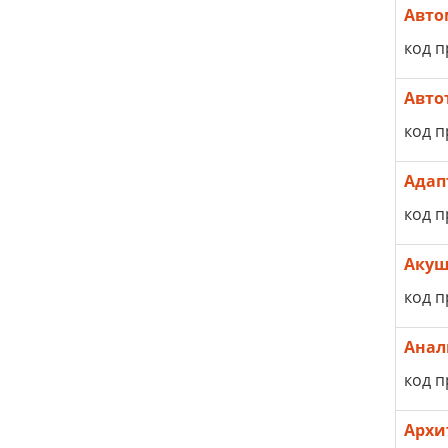
Авто
код п
Авто
код п
Адап
код п
Акуш
код п
Анал
код п
Архи