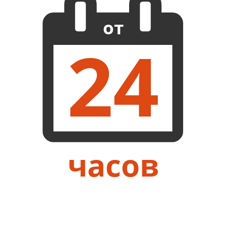
от
24
часов