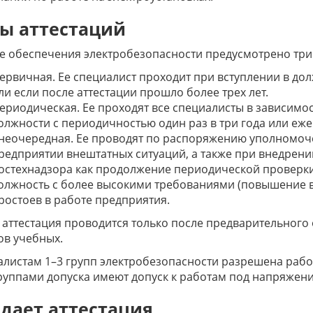
ы аттестаций
е обеспечения электробезопасности предусмотрено три 
ервичная. Ее специалист проходит при вступлении в дол
ли если после аттестации прошло более трех лет.
ериодическая. Ее проходят все специалисты в зависимо
олжности с периодичностью один раз в три года или еже
неочередная. Ее проводят по распоряжению уполномоче
редприятии внештатных ситуаций, а также при внедрени
остехнадзора как продолжение периодической проверки
олжность с более высокими требованиями (повышение в 
ростоев в работе предприятия.
аттестация проводится только после предварительного
ов учебных.
листам 1–3 групп электробезопасности разрешена работ
группами допуска имеют допуск к работам под напряжени
 дает аттестация