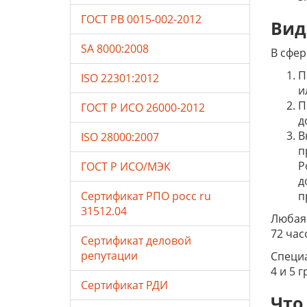
ГОСТ РВ 0015-002-2012
Вид
SA 8000:2008
В сфер
П
ISO 22301:2012
и
П
ГОСТ Р ИСО 26000-2012
д
В
ISO 28000:2007
п
Р
ГОСТ Р ИСО/МЭК
д
Сертификат РПО росс ru
п
31512.04
Любая 
72 час
Сертификат деловой
репутации
Специа
4 и 5 
Сертификат РДИ
Что