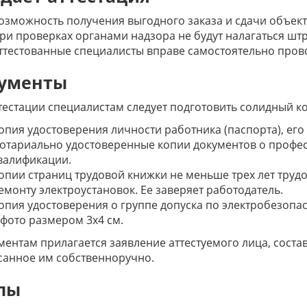
озможность получения выгодного заказа и сдачи объект
ри проверках органами надзора не будут налагаться шт
ттестованные специалисты вправе самостоятельно пров
ументы
тестации специалистам следует подготовить солидный ко
опия удостоверения личности работника (паспорта), ег
отариально удостоверенные копии документов о проф
валификации.
опии страниц трудовой книжки не меньше трех лет труд
емонту электроустановок. Ее заверяет работодатель.
опия удостоверения о группе допуска по электробезопас
 фото размером 3х4 см.
ментам прилагается заявление аттестуемого лица, соста
санное им собственноручно.
пы