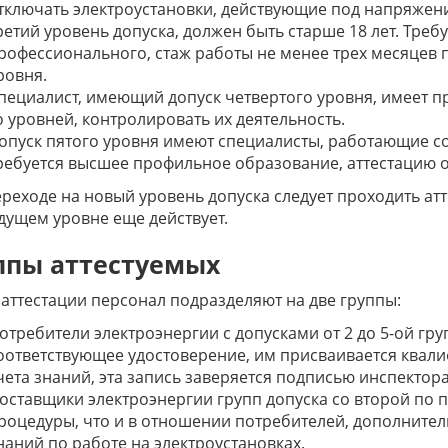
тключать электроустановки, действующие под напряжени
ретий уровень допуска, должен быть старше 18 лет. Треб
рофессионального, стаж работы не менее трех месяцев п
ровня.
пециалист, имеющий допуск четвертого уровня, имеет пр
о уровней, контролировать их деятельность.
опуск пятого уровня имеют специалисты, работающие с
ребуется высшее профильное образование, аттестацию он
реходе на новый уровень допуска следует проходить атте
ущем уровне еще действует.
ппы аттестуемых
 аттестации персонал подразделяют на две группы:
отребители электроэнергии с допусками от 2 до 5-ой гру
оответствующее удостоверение, им присваивается квалиф
чета знаний, эта запись заверяется подписью инспектор
оставщики электроэнергии групп допуска со второй по 
роцедуры, что и в отношении потребителей, дополнител
наний по работе на электроустановках.