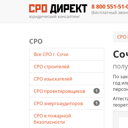
8 800 551-51-
(Бесплатный звоно
юридический консалтинг
СРО 
СРО
Со
Все СРО г. Сочи
полу
СРО строителей
По зак
СРО изыскателей
год ил
персон
СРО проектировщиков
1
Аттест
СРО энергоаудиторов
1
теорет
СРО в пожарной
безопасности