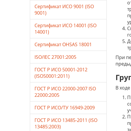
о
Сертификат ИСО 9001 (ISO
т
9001)
п
у
Сертификат ИСО 14001 (ISO
С
14001)
г
Д
Сертификат OHSAS 18001
т
ISO/IEC 27001:2005
При пе
предыд
ГОСТ Р ИСО 50001-2012
Гру
(ISO50001:2011)
В ходе
ГОСТ Р ИСО 22000-2007 ISO
22000:2005
П
с
ГОСТ Р ИСО/ТУ 16949-2009
у
П
ГОСТ Р ИСО 13485-2011 (ISO
п
13485:2003)
з