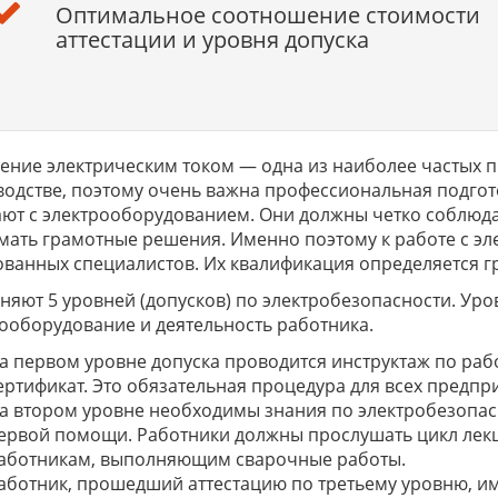
Оптимальное соотношение стоимости
аттестации и уровня допуска
ние электрическим током — одна из наиболее частых п
одстве, поэтому очень важна профессиональная подгот
ют с электрооборудованием. Они должны четко соблюда
ать грамотные решения. Именно поэтому к работе с эл
ованных специалистов. Их квалификация определяется г
яют 5 уровней (допусков) по электробезопасности. Уро
ооборудование и деятельность работника.
а первом уровне допуска проводится инструктаж по рабо
ертификат. Это обязательная процедура для всех предпр
а втором уровне необходимы знания по электробезопас
ервой помощи. Работники должны прослушать цикл лекци
аботникам, выполняющим сварочные работы.
аботник, прошедший аттестацию по третьему уровню, им