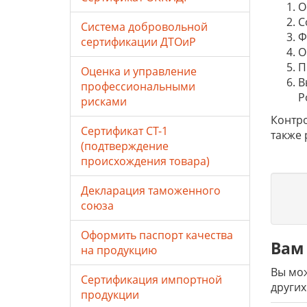
О
С
Система добровольной
Ф
сертификации ДТОиР
О
П
Оценка и управление
В
профессиональными
Р
рисками
Контро
Сертификат СТ-1
также 
(подтверждение
происхождения товара)
Декларация таможенного
союза
Оформить паспорт качества
Вам 
на продукцию
Вы мож
Сертификация импортной
других
продукции