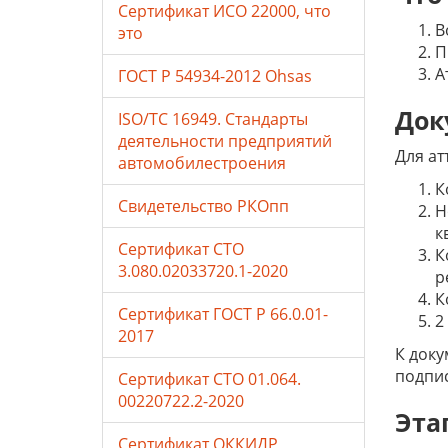
Сертификат ИСО 22000, что
В
это
П
А
ГОСТ Р 54934-2012 Ohsas
Док
ISO/TC 16949. Стандарты
деятельности предприятий
Для ат
автомобилестроения
К
Свидетельство РКОпп
Н
к
Сертификат СТО
К
3.080.02033720.1-2020
р
К
Сертификат ГОСТ Р 66.0.01-
2
2017
К доку
подпи
Сертификат СТО 01.064.
00220722.2-2020
Эта
Сертификат ОККИДР