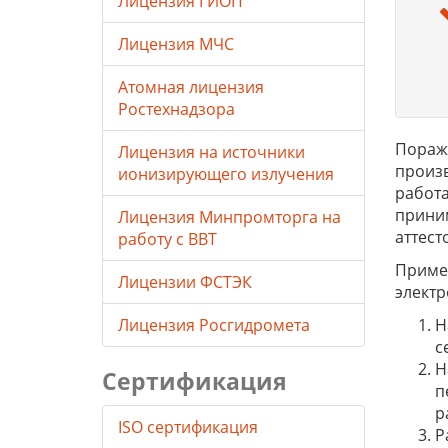
Лицензия ГИОП
Лицензия МЧС
Атомная лицензия
Ростехнадзора
Пораже
Лицензия на источники
произв
ионизирующего излучения
работа
приним
Лицензия Минпромторга на
аттест
работу с ВВТ
Примен
Лицензии ФСТЭК
электр
Лицензия Росгидромета
Н
с
Н
Сертификация
п
р
ISO сертификация
Р