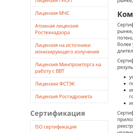
Лицензия ГИОП
рынке,
Ком
Лицензия МЧС
Сертиф
Атомная лицензия
рынке,
Ростехнадзора
потенц
более 
Лицензия на источники
длител
ионизирующего излучения
Сертиф
Лицензия Минпромторга на
резуль
работу с ВВТ
у
п
Лицензии ФСТЭК
и
Лицензия Росгидромета
г
и
Сертификация
Сертиф
прилож
реестр
ISO сертификация
уровн