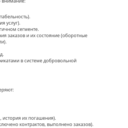
 внимание:
табельность).
я услуг).
гичном сегменте.
я заказов и их состояние (оборотные
и).
д.
икатами в системе добровольной
еряют:
 история их погашения).
аключено контрактов, выполнено заказов).