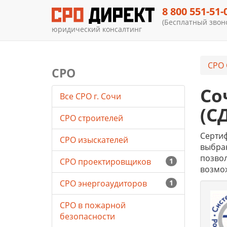
8 800 551-51-
(Бесплатный звоно
юридический консалтинг
СРО 
СРО
Со
Все СРО г. Сочи
(С
СРО строителей
Серти
СРО изыскателей
выбран
позвол
СРО проектировщиков
1
возмо
СРО энергоаудиторов
1
СРО в пожарной
безопасности