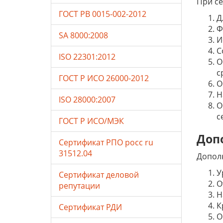
При с
ГОСТ РВ 0015-002-2012
Д
Ф
SA 8000:2008
И
С
ISO 22301:2012
О
с
ГОСТ Р ИСО 26000-2012
О
Н
ISO 28000:2007
О
с
ГОСТ Р ИСО/МЭК
Доп
Сертификат РПО росс ru
31512.04
Допол
У
Сертификат деловой
О
репутации
Н
К
Сертификат РДИ
О