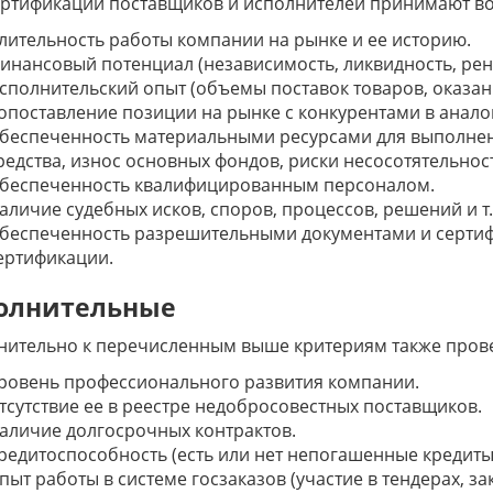
ертификации поставщиков и исполнителей принимают во
лительность работы компании на рынке и ее историю.
инансовый потенциал (независимость, ликвидность, рен
сполнительский опыт (объемы поставок товаров, оказани
опоставление позиции на рынке с конкурентами в анало
беспеченность материальными ресурсами для выполнени
редства, износ основных фондов, риски несосотятельност
беспеченность квалифицированным персоналом.
аличие судебных исков, споров, процессов, решений и т.
беспеченность разрешительными документами и сертиф
ертификации.
олнительные
нительно к перечисленным выше критериям также пров
ровень профессионального развития компании.
тсутствие ее в реестре недобросовестных поставщиков.
аличие долгосрочных контрактов.
редитоспособность (есть или нет непогашенные кредиты,
пыт работы в системе госзаказов (участие в тендерах, з