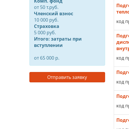
Комп. фонд
Подг
от
50
т.руб.
тепл
Членский взнос
10 000 руб.
код п
Страховка
5 000 руб.
Подг
Итого: затраты при
дисп
вступлении
внут
от 65 000 р.
код п
Подг
Отправить заявку
код п
Подг
код п
Подг