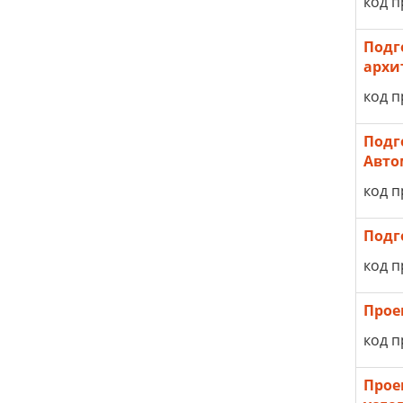
код п
Подг
архи
код п
Подг
Авто
код п
Подг
код п
Прое
код п
Прое