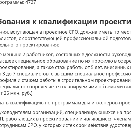
рограммы: 4727
бования к квалификации проект
ия, вступающая в проектное СРО, должна иметь по ме
листов, с соответствующей профессиональной подготов
ельного проектирования:
е меньше 2 работников, состоящих в должности руковод
ысшее специальное образование по их профилю в сфере
роектирования, а также стаж работы от 5 лет, внесенных
т 3 до 7 специалистов, с высшим специальное професс
рофиля и стажем работы в строительном проектировании
пециалистов определяется планируемыми объемами вып
от 25 млн. руб.).
ать квалификацию по программам для инженеров-проек
уководителям организаций, специализирующихся на пр
П, работающих в проектировании и являющиеся членам
отрудникам СРО, у которых истек срок действия удосто