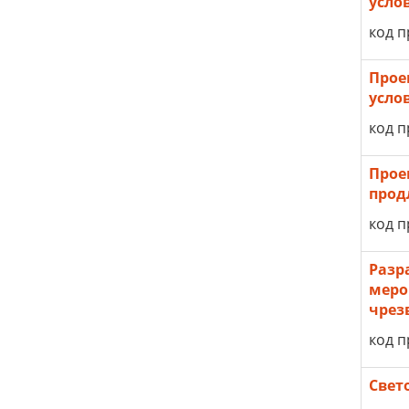
усло
код п
Прое
усло
код п
Прое
прод
код п
Разр
меро
чрез
код п
Свет