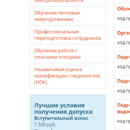
электробезопасности
Обсл
Обучение тепловые
код п
энергоустановки
Профессиональная
Орга
переподготовка сотрудников
код п
Обучение работе с
опасными отходами
Подг
код п
Независимая оценка
квалификации специалистов
Подг
(НОК)
код п
Лучшие условия
Подг
получения допуска
водо
Вступительный взнос
код п
7 500 руб.