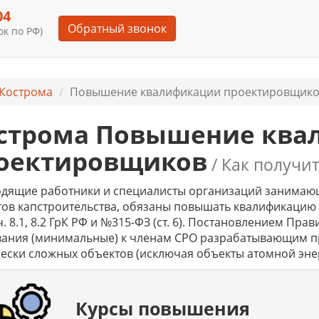
04
Обратный звонок
к по РФ)
Кострома
Повышение квалификации проектировщиков 
строма Повышение ква
оектировщиков
/ Как получи
одящие работники и специалисты организаций занимающ
ов капстроительства, обязаны повышать квалификацию од
 ч. 8.1, 8.2 ГрК РФ и №315-ФЗ (ст. 6). Постановлением Пра
ания (минимальные) к членам СРО разрабатывающим пр
ески сложных объектов (исключая объекты атомной энер
Курсы повышения