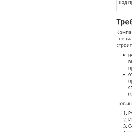
код п
Тре
Компан
специа
строит
н
в
п
о
п
с
(
Повыш
Р
И
С