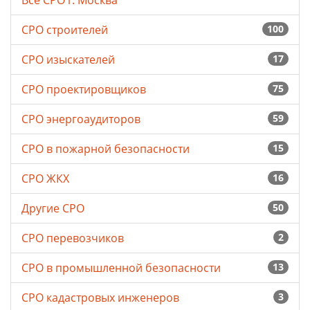
Все СРО г. Москва
СРО строителей
100
СРО изыскателей
17
СРО проектировщиков
75
СРО энергоаудиторов
59
СРО в пожарной безопасности
15
СРО ЖКХ
16
Другие СРО
50
СРО перевозчиков
2
СРО в промышленной безопасности
13
СРО кадастровых инженеров
3