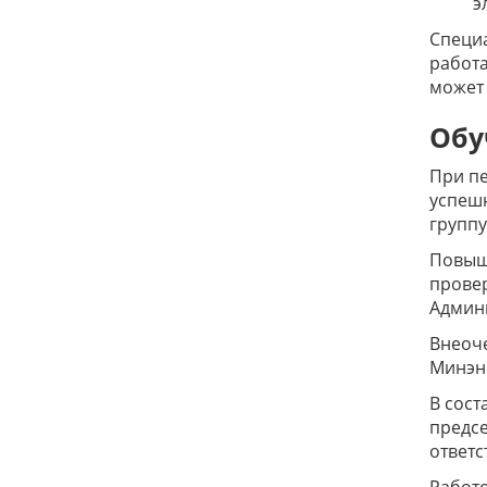
э
Специа
работа
может 
Обу
При пе
успешн
группу
Повыше
провер
Админи
Внеоче
Минэне
В сост
предсе
ответс