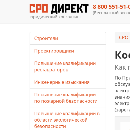
8 800 551-51-
(Бесплатный звоно
юридический консалтинг
СРО 
Строители
Проектировщики
Ко
Повышение квалификации
Как 
реставраторов
По При
Инженерные изыскания
обслу
элект
Повышение квалификации
знания
по пожарной безопасности
электр
(зарег
Повышение квалификации в
области экологической
безопасности