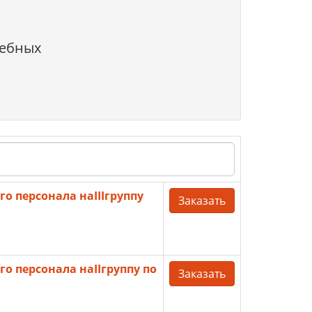
чебных
о персонала наIIIгруппу
Заказать
о персонала наIIгруппу по
Заказать