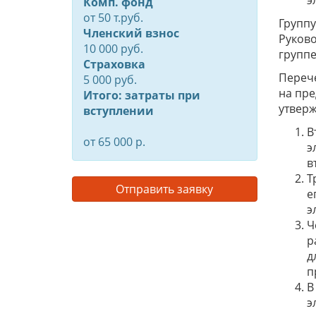
э
Комп. фонд
от
50
т.руб.
Группу
Членский взнос
Руково
10 000 руб.
группе
Страховка
Перече
5 000 руб.
на пре
Итого: затраты при
утверж
вступлении
В
от 65 000 р.
э
в
Т
Отправить заявку
е
э
Ч
р
д
п
В
э