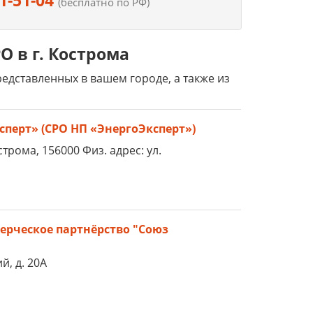
1-51-04
(бесплатно по РФ)
 в г. Кострома
дставленных в вашем городе, а также из
перт» (СРО НП «ЭнергоЭксперт»)
острома, 156000 Физ. адрес: ул.
рческое партнёрство "Союз
й, д. 20А