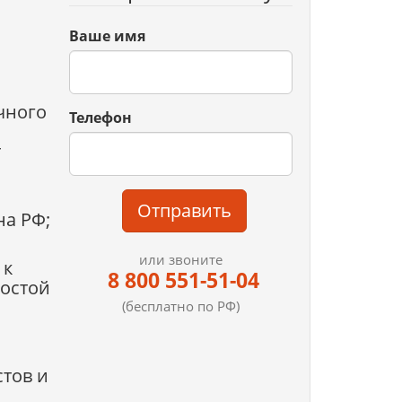
Ваше имя
чного
Телефон
т
Отправить
на РФ;
или звоните
 к
8 800 551-51-04
постой
(бесплатно по РФ)
тов и