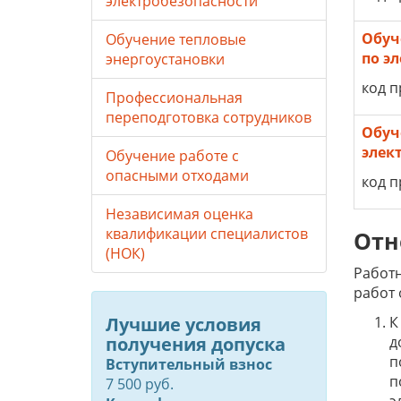
электробезопасности
Обуч
Обучение тепловые
по э
энергоустановки
код п
Профессиональная
переподготовка сотрудников
Обуч
элек
Обучение работе с
опасными отходами
код п
Независимая оценка
квалификации специалистов
Отн
(НОК)
Работн
работ 
Лучшие условия
К
получения допуска
д
п
Вступительный взнос
п
7 500 руб.