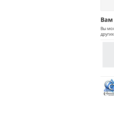
Вам 
Вы мож
других