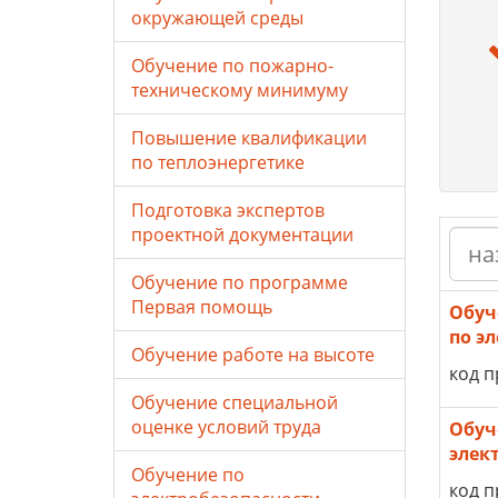
окружающей среды
Обучение по пожарно-
техническому минимуму
Повышение квалификации
по теплоэнергетике
Подготовка экспертов
проектной документации
Обучение по программе
Первая помощь
Обуч
по э
Обучение работе на высоте
код п
Обучение специальной
оценке условий труда
Обуч
элек
Обучение по
код п