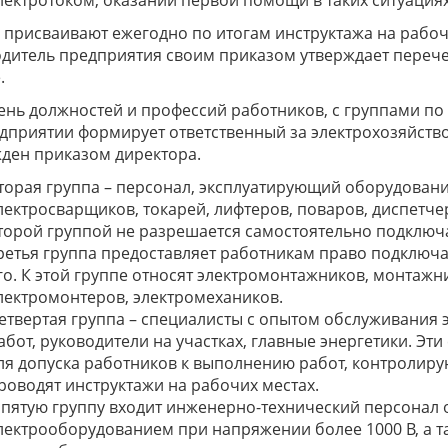
лектротоком, оказании первой помощи в таких ситуациях
 присваивают ежегодно по итогам инструктажа на рабоче
дитель предприятия своим приказом утверждает перече
.
нь должностей и профессий работников, с группами по 
дприятии формирует ответственный за электрохозяйство
ден приказом директора.
торая группа – персонал, эксплуатирующий оборудовани
лектросварщиков, токарей, лифтеров, поваров, диспетчер
торой группой не разрешается самостоятельно подключа
ретья группа предоставляет работникам право подключа
го. К этой группе относят электромонтажников, монтажн
лектромонтеров, электромехаников.
етвертая группа – специалисты с опытом обслуживания э
абот, руководители на участках, главные энергетики. Э
ля допуска работников к выполнению работ, контролиру
роводят инструктажи на рабочих местах.
 пятую группу входит инженерно-технический персонал 
лектрооборудованием при напряжении более 1000 В, а т