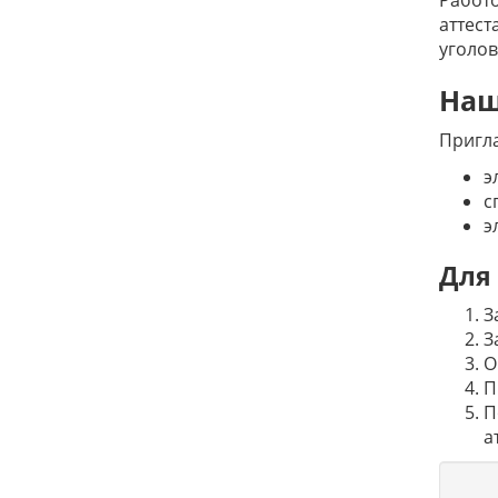
Работо
аттест
уголов
Наш
Пригл
э
с
э
Для
З
З
О
П
П
а