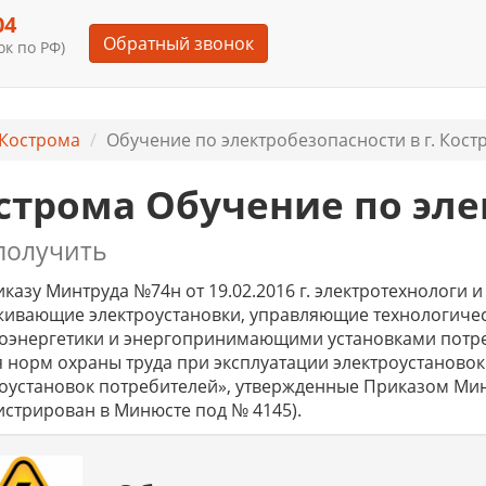
04
Обратный звонок
к по РФ)
Кострома
Обучение по электробезопасности в г. Кост
строма Обучение по эле
получить
казу Минтруда №74н от 19.02.2016 г. электротехнологи и
живающие электроустановки, управляющие технологиче
роэнергетики и энергопринимающими установками потре
 норм охраны труда при эксплуатации электроустановок
оустановок потребителей», утвержденные Приказом Минэ
истрирован в Минюсте под № 4145).