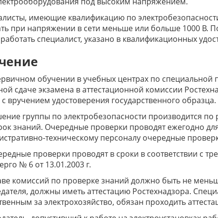
лектрооборудования под высоким напряжением.
листы, имеющие квалификацию по электробезопасности 
ть при напряжении в сети меньше или больше 1000 В. П
работать специалист, указано в квалификационных удос
чение
рвичном обучении в учебных центрах по специальной 
ой сдаче экзамена в аттестационной комиссии Ростехн
 с вручением удостоверения государственного образца.
ние группы по электробезопасности производится по 
ок знаний. Очередные проверки проводят ежегодно для
стративно-техническому персоналу очередные проверки 
редные проверки проводят в сроки в соответствии с тр
рго № 6 от 13.01.2003 г.
аве комиссий по проверке знаний должно быть не меньше
дателя, должны иметь аттестацию Ростехнадзора. Спец
твенным за электрохозяйство, обязан проходить аттест