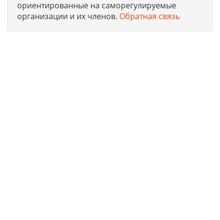
ориентированные на саморегулируемые
организации и их членов.
Обратная связь
Юридическая компания, консультирует и оказывает
профессиональные услуги организациям и ИП в г.
Электросталь по получению допусков СРО, лицензий на