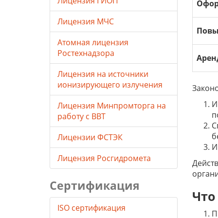
Лицензия ГИОП
Офор
Лицензия МЧС
Повы
Атомная лицензия
Ростехнадзора
Арен
Лицензия на источники
ионизирующего излучения
Закон
И
Лицензия Минпромторга на
п
работу с ВВТ
С
б
Лицензии ФСТЭК
И
Лицензия Росгидромета
Действ
органи
Сертификация
Что
ISO сертификация
П