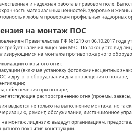
ачественная и надежная работа в правовом поле. Выполн
охранность материальных ценностей, здоровье и жизнь 
отовность к любым проверкам профильных надзорных о
ензия на монтаж ПОС
овлением Правительства РФ №1219 от 06.10.2017 года у
х требует наличия лицензии МЧС. По закону это вид л
ализирующимся на монтаже противопожарного оборудов
иквидации открытого огня;
вакуации (включая установку фотолюминесцентных знако
ОС и другого оборудования для оповещения о пожаре;
ентиляции;
одообеспечения при пожаре;
репятствующие распространению огня (проемы, завесы, дв
ия выдается не только на выполнение монтажа, но такж
черизацию, ремонт, обслуживание, дистанционное упра
 на монтаж лицензию выдадут организациям, предостав
щитного покрытия конструкций.