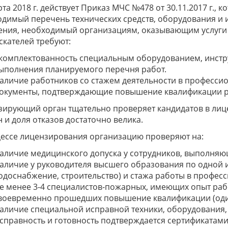
рта 2018 г. действует Приказ МЧС №478 от 30.11.2017 г.
димый перечень технических средств, оборудования и 
ения, необходимый организациям, оказывающим услуги
скателей требуют:
комплектованность специальным оборудованием, инстр
ыполнения планируемого перечня работ.
аличие работников со стажем деятельности в профессио
окументы, подтверждающие повышение квалификации раб
ирующий орган тщательно проверяет кандидатов в лиц
 и доля отказов достаточно велика.
ессе лицензирования организацию проверяют на:
аличие медицинского допуска у сотрудников, выполня
аличие у руководителя высшего образования по одной 
одоснабжение, строительство) и стажа работы в профес
е менее 3-4 специалистов-пожарных, имеющих опыт раб
воевременно прошедших повышение квалификации (один 
аличие специальной исправной техники, оборудования, 
справность и готовность подтверждается сертификатам