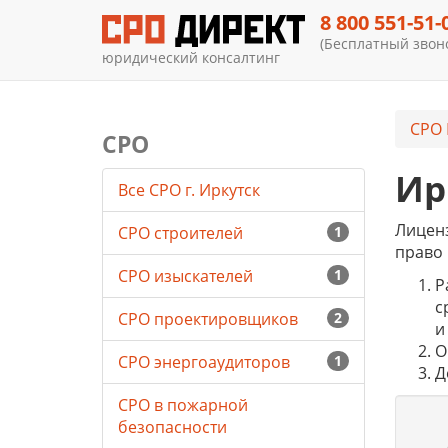
8 800 551-51-
(Бесплатный звоно
юридический консалтинг
СРО 
СРО
Ир
Все СРО г. Иркутск
Лиценз
СРО строителей
1
право 
СРО изыскателей
1
Р
с
СРО проектировщиков
2
и
О
СРО энергоаудиторов
1
Д
СРО в пожарной
безопасности