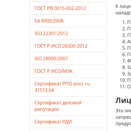
К лице
ГОСТ РВ 0015-002-2012
наладо
SA 8000:2008
П
П
ISO 22301:2012
П
А
ГОСТ Р ИСО 26000-2012
П
П
ISO 28000:2007
Ф
З
ГОСТ Р ИСО/МЭК
З
П
Сертификат РПО росс ru
О
31512.04
Лиц
Сертификат деловой
репутации
Эта ли
запрещ
Сертификат РДИ
предус