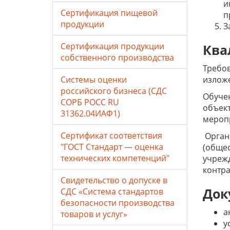
и
Сертификация пищевой
п
продукции
З
Сертификация продукции
Ква
собственного производства
Требов
Системы оценки
изложе
российского бизнеса (СДС
Обучен
СОРБ РОСС RU
объект
31362.04ИАФ1)
мероп
Сертификат соответствия
Органи
"ГОСТ Стандарт — оценка
(общес
технических компетенций"
учрежд
контра
Свидетельство о допуске в
Док
СДС «Система стандартов
безопасности производства
а
товаров и услуг»
у