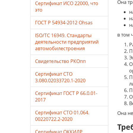
Она тр
Сертификат ИСО 22000, что
это
н
н
ГОСТ Р 54934-2012 Ohsas
н
в том 
ISO/TC 16949. Стандарты
деятельности предприятий
Р
автомобилестроения
П
Э
Свидетельство РКОпп
О
о
Сертификат СТО
П
3.080.02033720.1-2020
л
П
Сертификат ГОСТ Р 66.0.01-
О
2017
В
Сертификат СТО 01.064.
Она не
00220722.2-2020
Тре
Сертификат ОККИДР