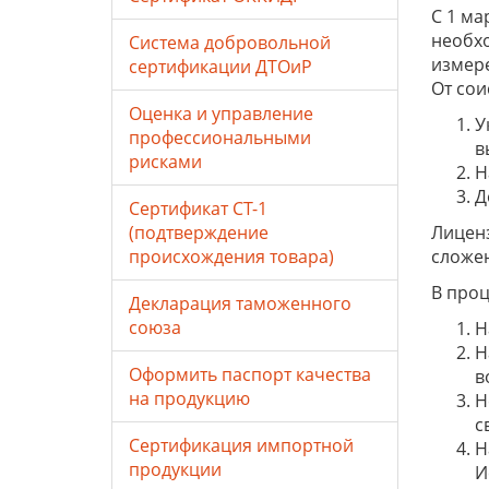
С 1 ма
необхо
Система добровольной
измер
сертификации ДТОиР
От сои
Оценка и управление
У
профессиональными
в
рисками
Н
Д
Сертификат СТ-1
(подтверждение
Лиценз
происхождения товара)
сложен
В проц
Декларация таможенного
союза
Н
Н
Оформить паспорт качества
в
на продукцию
Н
с
Сертификация импортной
Н
продукции
И