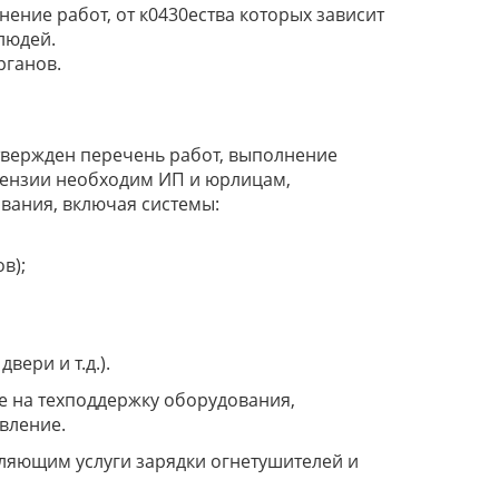
ение работ, от к0430ества которых зависит
людей.
рганов.
твержден перечень работ, выполнение
ицензии необходим ИП и юрлицам,
ания, включая системы:
в);
ери и т.д.).
е на техподдержку оборудования,
вление.
ляющим услуги зарядки огнетушителей и