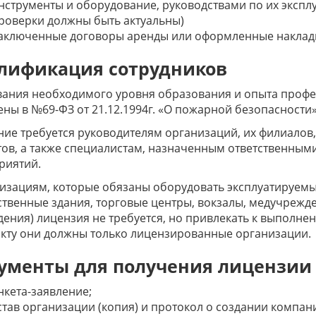
нструменты и оборудование, руководствами по их эксплу
роверки должны быть актуальны)
аключенные договоры аренды или оформленные накладн
лификация сотрудников
ания необходимого уровня образования и опыта профе
ны в №69-ФЗ от 21.12.1994г. «О пожарной безопасности»
ие требуется руководителям организаций, их филиалов,
ов, а также специалистам, назначенным ответственны
риятий.
зациям, которые обязаны оборудовать эксплуатируемы
твенные здания, торговые центры, вокзалы, медучрежд
ения) лицензия не требуется, но привлекать к выполне
кту они должны только лицензированные организации.
ументы для получения лицензии
нкета-заявление;
став организации (копия) и протокол о создании компан