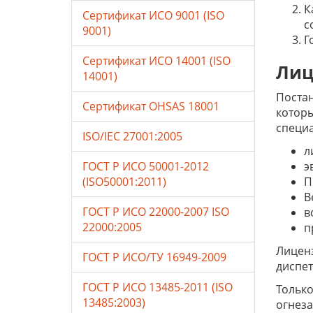
К
Сертификат ИСО 9001 (ISO
с
9001)
Г
Сертификат ИСО 14001 (ISO
Лиц
14001)
Постан
Сертификат OHSAS 18001
которы
специ
ISO/IEC 27001:2005
л
ГОСТ Р ИСО 50001-2012
э
(ISO50001:2011)
П
В
ГОСТ Р ИСО 22000-2007 ISO
в
22000:2005
п
Лиценз
ГОСТ Р ИСО/ТУ 16949-2009
диспет
ГОСТ Р ИСО 13485-2011 (ISO
Только
13485:2003)
огнеза