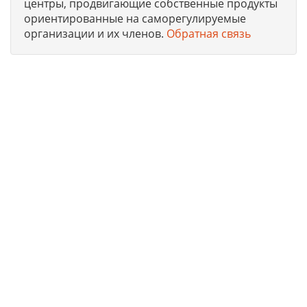
центры, продвигающие собственные продукты
ориентированные на саморегулируемые
организации и их членов.
Обратная связь
Юридическая компания, консультирует и оказывает
профессиональные услуги организациям и ИП в г.
Благовещенск по получению допусков СРО, лицензий на