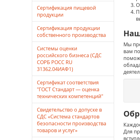
О
Сертификация пищевой
П
продукции
в
Сертификация продукции
Наш
собственного производства
Мы пр
Системы оценки
вам по
российского бизнеса (СДС
поможе
СОРБ РОСС RU
облада
31362.04ИАФ1)
деятел
Сертификат соответствия
"ГОСТ Стандарт — оценка
технических компетенций"
Свидетельство о допуске в
Обр
СДС «Система стандартов
безопасности производства
Каждое
товаров и услуг»
Для пр
вступл