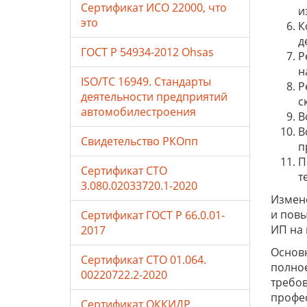
Сертификат ИСО 22000, что
и
это
К
д
ГОСТ Р 54934-2012 Ohsas
Р
н
ISO/TC 16949. Стандарты
Р
деятельности предприятий
с
автомобилестроения
В
В
Свидетельство РКОпп
п
П
Сертификат СТО
т
3.080.02033720.1-2020
Измене
и повы
Сертификат ГОСТ Р 66.0.01-
ИП на 
2017
Основн
Сертификат СТО 01.064.
полное
00220722.2-2020
требов
профес
Сертификат ОККИДР