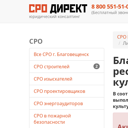
8 800 551-51-
(Бесплатный звоно
юридический консалтинг
СРО 
СРО
Ли
Все СРО г. Благовещенск
Бл
СРО строителей
2
ре
ку
СРО изыскателей
СРО проектировщиков
В соо
выпол
СРО энергоаудиторов
культ
СРО в пожарной
безопасности
Ак