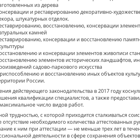
зготовленных из дерева
онсервации и реставрированию декоративно-художестве
екора, штукатурных отделок.
еставрированию, восстановлению, консервации элементо
атуральных камней
еставрированию, консервации и восстановлению памятн
кульптуры
осстановлению и консервации элементов живописи стан
осстановлению элементов исторических ландшафтов, и
роизведений садово-паркового искусства
риспособлению и восстановлению иных объектов культу
ерритории России.
ния действующего законодательства в 2017 году коснул
шения квалификации специалистов, а также предостав
максимальное число видов работ.
ой трудностью, с которой приходится сталкиваться соис
 отсутствие необходимого количества аттестованных ру
ание к ним при аттестации — не меньше трех лет в тече
сиональной деятельности в сфере сохранения объектов 