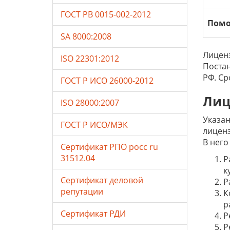
ГОСТ РВ 0015-002-2012
Помо
SA 8000:2008
Лицен
ISO 22301:2012
Постан
РФ. Ср
ГОСТ Р ИСО 26000-2012
Лиц
ISO 28000:2007
Указан
ГОСТ Р ИСО/МЭК
лиценз
В него
Сертификат РПО росс ru
31512.04
Р
к
Сертификат деловой
Р
репутации
К
р
Сертификат РДИ
Р
Р