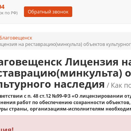
04
Обратный звонок
к по РФ)
Благовещенск
цензия на реставрацию(минкульта) объектов культурног
аговещенск Лицензия н
ставрацию(минкульта) 
льтурного наследия
/ Как п
тветствии с п. 48 ст.12 №99-ФЗ «О лицензировании о
нения работ по обеспечению сохранности объектов
уры страны, организациям-исполнителям необход
ция!