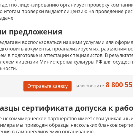
тдел по лицензированию организует проверку компании
о итогам проверки выдают лицензию на проведение рес
ыдаче.
и предложения
едлагаем воспользоваться нашими услугами для оформ
дготовить документы, проанализируем их, разъясним вс
м в подготовке и аттестации специалистов. В результат
телем лицензии Министерства культуры РФ для осущес
ьности.
8 800 55
или звоните
Отправьте заявку
азцы сертификата допуска к раб
 некомммерческое партнерство имеет свой уникальный
имера мы приводем образцы нескольких бланков сертиф
ения в саморегулируемую организацию.