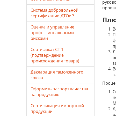
руково
произв
Система добровольной
сертификации ДТОиР
Плю
Оценка и управление
В
профессиональными
П
рисками
ф
п
Сертификат СТ-1
Л
(подтверждение
в
происхождения товара)
з
В
Декларация таможенного
з
союза
Процес
Оформить паспорт качества
С
на продукцию
н
М
Сертификация импортной
Д
продукции
р