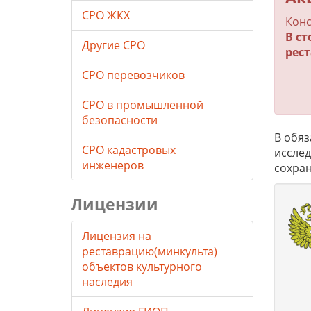
СРО ЖКХ
Конс
В с
Другие СРО
рес
СРО перевозчиков
СРО в промышленной
безопасности
В обяз
СРО кадастровых
исслед
инженеров
сохран
Лицензии
Лицензия на
реставрацию(минкульта)
объектов культурного
наследия