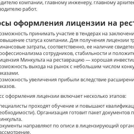
дителю компании, главному инженеру, главному архите
одителю работ.
сы оформления лицензии на рес
озможность принимать участие в тендерах на заключен
овышение статуса компании. Для получения лицензии 
инансовые затраты, соответственно, ее наличие свидете
рофессионализма сотрудников, стабильности и положи
ицензия Минкульта на реставрацию — хорошая инвестиц
озможность выхода на рынок с небольшим числом конк
аказами.
озможность увеличения прибыли вследствие расширен
аказов.
с оформления лицензии включает несколько этапов:
пециалисты проходят обучение и повышают квалификаци
еобходимости). Организация готовит пакет документов 
инкульта.
окументы направляют по описи в лицензирующий орган,
ассмотрение.