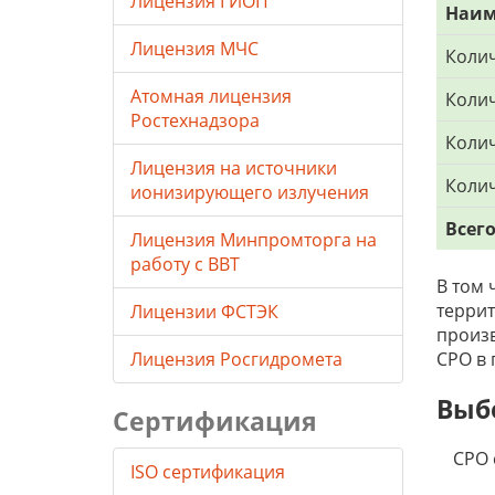
Лицензия ГИОП
Наим
Лицензия МЧС
Колич
Атомная лицензия
Колич
Ростехнадзора
Коли
Лицензия на источники
Коли
ионизирующего излучения
Всег
Лицензия Минпромторга на
работу с ВВТ
В том 
террит
Лицензии ФСТЭК
произв
Лицензия Росгидромета
СРО в 
Выб
Сертификация
СРО 
ISO сертификация