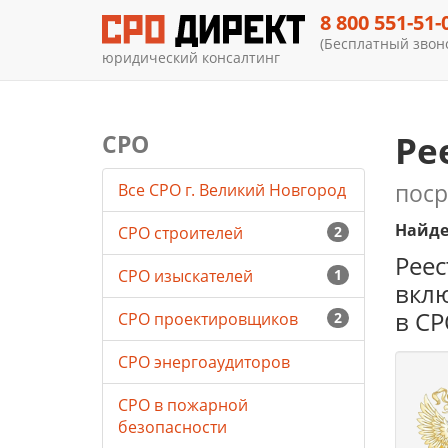
8 800 551-51-
(Бесплатный звоно
юридический консалтинг
Ре
СРО
пос
Все СРО г. Великий Новгород
Найде
СРО строителей
2
Реес
СРО изыскателей
1
вклю
в СР
СРО проектировщиков
2
СРО энергоаудиторов
СРО в пожарной
безопасности