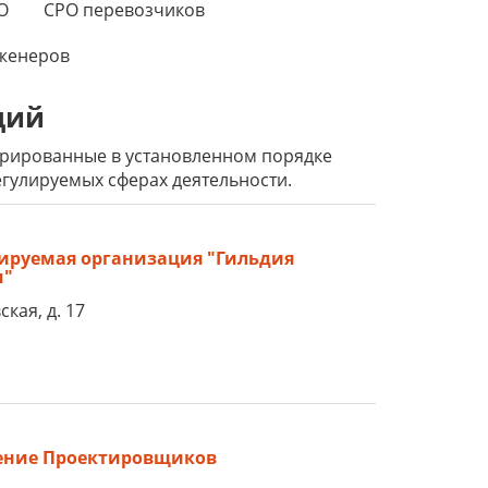
О
СРО перевозчиков
женеров
ций
стрированные в установленном порядке
гулируемых сферах деятельности.
ируемая организация "Гильдия
и"
кая, д. 17
ение Проектировщиков