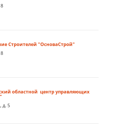
18
ие Строителей "ОсноваСтрой"
18
ский областной центр управляющих
"
 д. 5