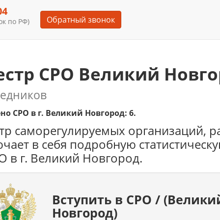
04
Обратный звонок
к по РФ)
естр СРО Великий Новго
редников
но СРО в г. Великий Новгород: 6.
тр саморегулируемых организаций, р
чает в себя подробную статистическ
О в г. Великий Новгород.
Вступить в СРО / (Велики
Новгород)