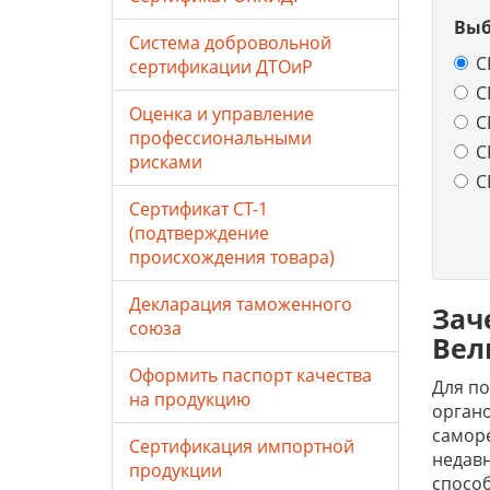
Выб
Система добровольной
С
сертификации ДТОиР
С
Оценка и управление
С
профессиональными
С
рисками
С
Сертификат СТ-1
(подтверждение
происхождения товара)
Декларация таможенного
Зач
союза
Вел
Оформить паспорт качества
Для по
на продукцию
органо
саморе
Сертификация импортной
недавн
продукции
способ