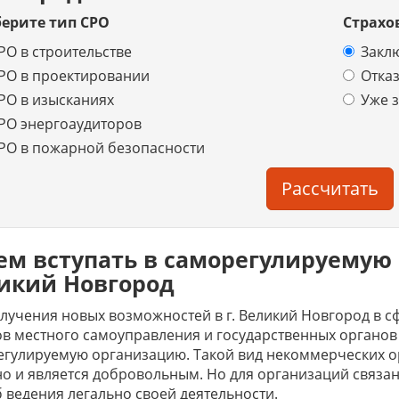
ерите тип СРО
Страхо
РО в строительстве
Закл
РО в проектировании
Отка
РО в изысканиях
Уже 
РО энергоаудиторов
РО в пожарной безопасности
Рассчитать
ем вступать в саморегулируемую о
икий Новгород
лучения новых возможностей в г. Великий Новгород в с
в местного самоуправления и государственных органов
гулируемую организацию. Такой вид некоммерческих о
о и является добровольным. Но для организаций связан
 ведения легально своей деятельности.