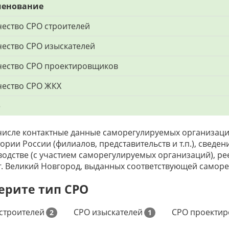
енование
ество СРО строителей
ество СРО изыскателей
чество СРО проектировщиков
чество СРО ЖКХ
о
числе контактные данные саморегулируемых организаци
ории России (филиалов, представительств и т.п.), сведе
одстве (с участием саморегулируемых организаций), рее
г. Великий Новгород, выданных соответствующей самор
ерите тип СРО
строителей
СРО изыскателей
СРО проекти
2
1