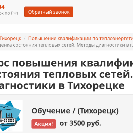
04
Обратный звонок
к по РФ)
Тихорецк
Повышение квалификации по теплоэнергет
енка состояния тепловых сетей. Методы диагностики в г
рс повышения квалифи
стояния тепловых сетей
агностики в Тихорецке
Обучение / (Тихорецк)
от 3500 руб.
Акция!