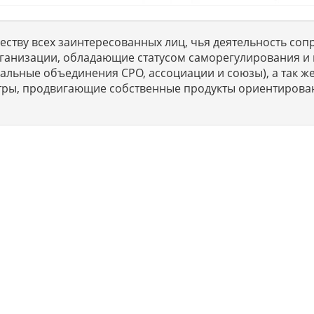
ству всех заинтересованных лиц, чья деятельность сопр
ганизации, обладающие статусом саморегулирования и 
льные объединения СРО, ассоциации и союзы), а так же
тры, продвигающие собственные продукты ориентирова
ет профессиональные услуги организациям и ИП в г. Москва п
ISO сертификации предприятий на соответствие международны
6 г. Консалтинг. Юридические услуги без посредников. Не являе