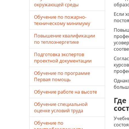
окружающей среды
образ
Если х
Обучение по пожарно-
постоя
техническому минимуму
Повыш
Повышение квалификации
профес
по теплоэнергетике
усовер
соотве
Подготовка экспертов
Соглас
проектной документации
курсо
профе
Обучение по программе
Первая помощь
Однако
больше
Обучение работе на высоте
Где
Обучение специальной
сос
оценке условий труда
Учебны
Обучение по
состоя