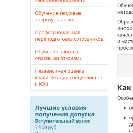
электробезопасности
Обучен
метод
Обучение тепловые
энергоустановки
Образо
инфор
Профессиональная
качес
переподготовка сотрудников
и маст
профе
Обучение работе с
опасными отходами
Независимая оценка
квалификации специалистов
(НОК)
Как
Особе
Лучшие условия
о
получения допуска
п
Вступительный взнос
д
7 500 руб.
с