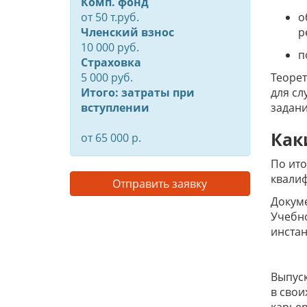
Комп. фонд
от
50
т.руб.
о
Членский взнос
р
10 000 руб.
п
Страховка
5 000 руб.
Теорет
Итого: затраты при
для сл
вступлении
задани
Как
от 65 000 р.
По ито
квалиф
Отправить заявку
Докум
Учебно
инстан
Выпуск
в свои