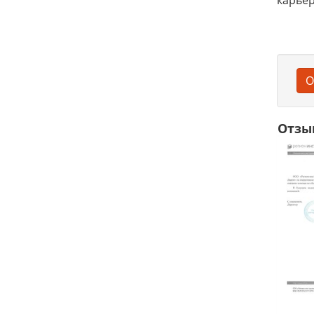
карьер
О
Отзы