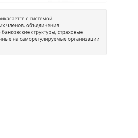
икасается с системой
их членов, объединения
 банковские структуры, страховые
нные на саморегулируемые организации
о
О компании
Вопросы-Ответы
м
Обратная связь
Новости и статьи
8 800 551-51-04
(бесплатно
тся