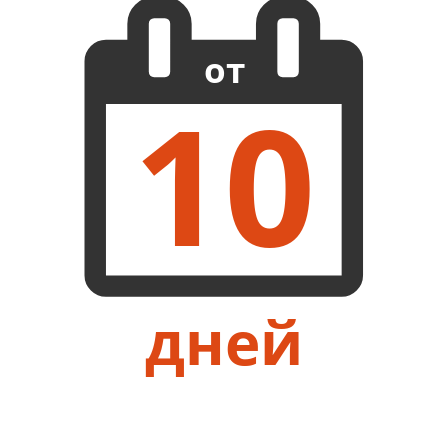
от
10
дней