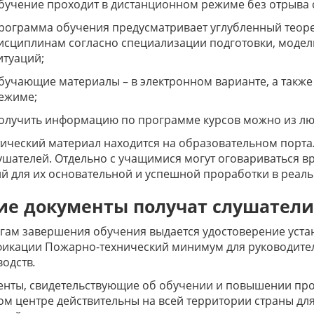
бучение проходит в дистанционном режиме без отрыва 
рограмма обучения предусматривает углубленный теор
исциплинам согласно специализации подготовки, модел
итуаций;
бучающие материалы – в электронном варианте, а также
ежиме;
олучить информацию по программе курсов можно из люб
ический материал находится на образовательном порта
ушателей. Отдельно с учащимися могут оговариваться в
й для их основательной и успешной проработки в реаль
ие документы получат слушатели
гам завершения обучения выдается удостоверение уст
фикации Пожарно-технический минимум для руководите
водств
.
енты, свидетельствующие об обучении и повышении пр
м центре действительны на всей территории страны дл