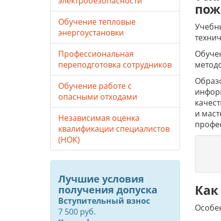
электробезопасности
пож
Обучение тепловые
Учебны
энергоустановки
техни
Обучен
Профессиональная
метод
переподготовка сотрудников
Образо
Обучение работе с
инфор
опасными отходами
качес
и маст
Независимая оценка
профе
квалификации специалистов
(НОК)
Лучшие условия
Как
получения допуска
Вступительный взнос
Особе
7 500 руб.