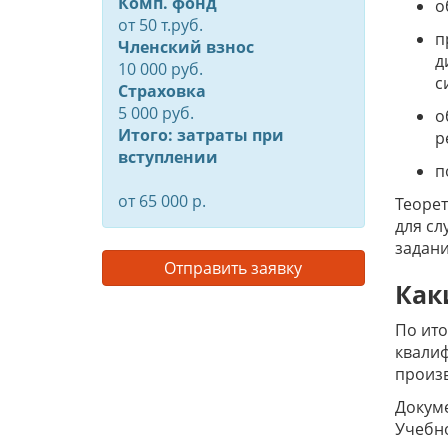
Комп. фонд
о
от
50
т.руб.
п
Членский взнос
д
10 000 руб.
с
Страховка
5 000 руб.
о
Итого: затраты при
р
вступлении
п
от 65 000 р.
Теорет
для сл
задани
Отправить заявку
Как
По ито
квали
произ
Докум
Учебно