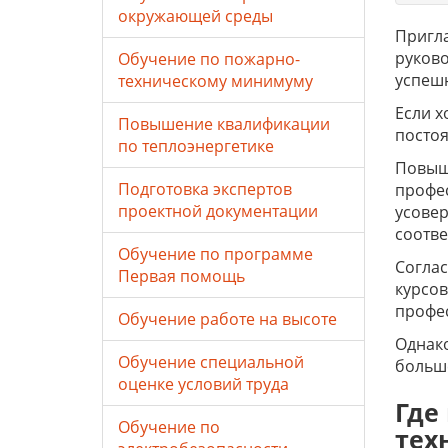
окружающей среды
Пригл
руково
Обучение по пожарно-
успеш
техническому минимуму
Если х
Повышение квалификации
постоя
по теплоэнергетике
Повыш
Подготовка экспертов
профес
проектной документации
усовер
соотве
Обучение по программе
Соглас
Первая помощь
курсо
профе
Обучение работе на высоте
Однако
Обучение специальной
больше
оценке условий труда
Где
Обучение по
тех