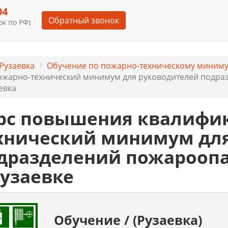
04
Обратный звонок
к по РФ)
Рузаевка
Обучение по пожарно-техническому миним
жарно-технический минимум для руководителей подраз
евка
рс повышения квалифи
хнический минимум для
дразделений пожароопа
Рузаевке
Обучение / (Рузаевка)