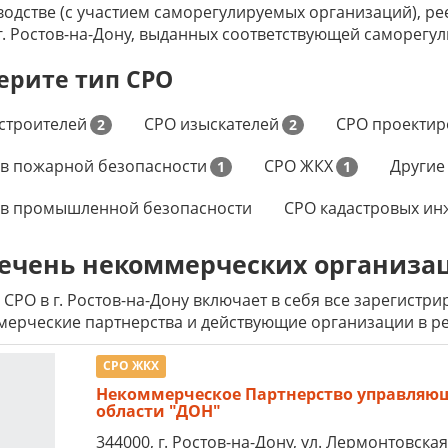
одстве (с участием саморегулируемых организаций), рее
г. Ростов-на-Дону, выданных соответствующей саморегу
ерите тип СРО
строителей
СРО изыскателей
СРО проекти
2
2
в пожарной безопасности
СРО ЖКХ
Другие
1
1
 в промышленной безопасности
СРО кадастровых ин
ечень некоммерческих организа
 СРО в г. Ростов-на-Дону включает в себя все зарегист
ерческие партнерства и действующие организации в ре
СРО ЖКХ
Некоммерческое Партнерство управляю
области "ДОН"
344000, г. Ростов-на-Дону, ул. Лермонтовская,