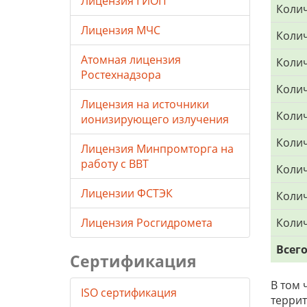
Лицензия ГИОП
Колич
Лицензия МЧС
Колич
Атомная лицензия
Коли
Ростехнадзора
Колич
Лицензия на источники
Колич
ионизирующего излучения
Коли
Лицензия Минпромторга на
работу с ВВТ
Колич
Лицензии ФСТЭК
Колич
Лицензия Росгидромета
Колич
Всег
Сертификация
В том 
ISO сертификация
террит