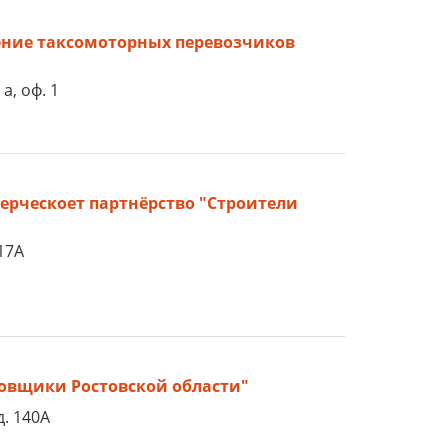
ение таксомоторных перевозчиков
а, оф. 1
рческоет партнёрство "Строители
17А
овщики Ростовской области"
д. 140А