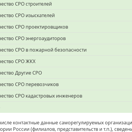
ество СРО строителей
ество СРО изыскателей
чество СРО проектировщиков
ество СРО энергоаудиторов
ество СРО в пожарной безопасности
чество СРО ЖКХ
ество Другие СРО
ество СРО перевозчиков
ество СРО кадастровых инженеров
о
числе контактные данные саморегулируемых организаци
ории России (филиалов, представительств и т.п.), сведе