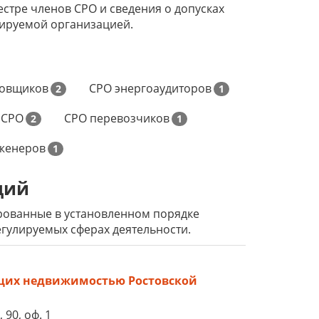
стре членов СРО и сведения о допусках
лируемой организацией.
ровщиков
СРО энергоаудиторов
2
1
 СРО
СРО перевозчиков
2
1
женеров
1
ций
рированные в установленном порядке
гулируемых сферах деятельности.
щих недвижимостью Ростовской
 90, оф. 1