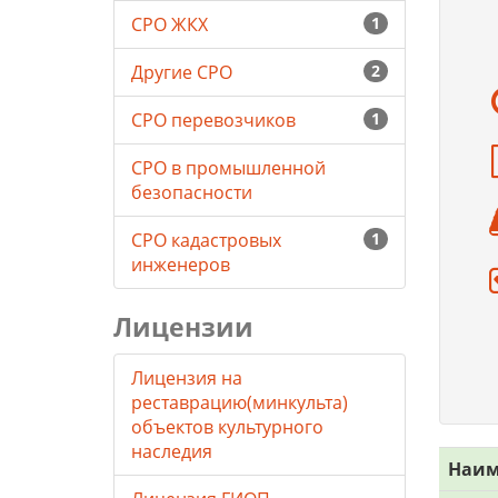
СРО ЖКХ
1
Другие СРО
2
СРО перевозчиков
1
СРО в промышленной
безопасности
СРО кадастровых
1
инженеров
Лицензии
Лицензия на
реставрацию(минкульта)
объектов культурного
наследия
Наим