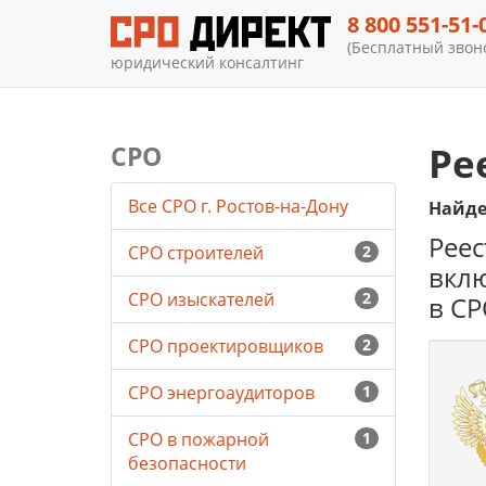
8 800 551-51-
(Бесплатный звоно
юридический консалтинг
Ре
СРО
Все СРО г. Ростов-на-Дону
Найден
Реес
СРО строителей
2
вклю
СРО изыскателей
2
в СР
СРО проектировщиков
2
СРО энергоаудиторов
1
СРО в пожарной
1
безопасности