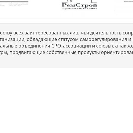
ству всех заинтересованных лиц, чья деятельность сопр
ганизации, обладающие статусом саморегулирования и 
льные объединения СРО, ассоциации и союзы), а так же
тры, продвигающие собственные продукты ориентирова
ет профессиональные услуги организациям и ИП в г. Москва п
ISO сертификации предприятий на соответствие международны