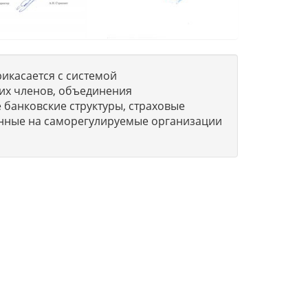
икасается с системой
их членов, объединения
 банковские структуры, страховые
нные на саморегулируемые организации
о
О компании
Вопросы-Ответы
м
Обратная связь
Новости и статьи