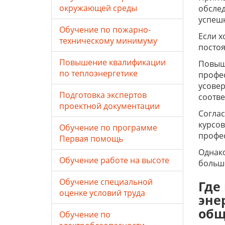
окружающей среды
обслед
успеш
Обучение по пожарно-
Если х
техническому минимуму
постоя
Повышение квалификации
Повыш
по теплоэнергетике
профес
усовер
Подготовка экспертов
соотве
проектной документации
Соглас
курсо
Обучение по программе
профе
Первая помощь
Однако
Обучение работе на высоте
больше
Обучение специальной
Где
оценке условий труда
эне
общ
Обучение по