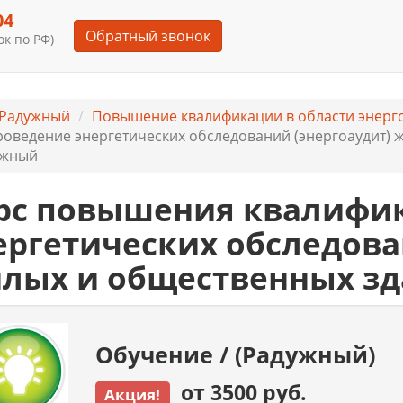
04
Обратный звонок
к по РФ)
 Радужный
Повышение квалификации в области энерг
оведение энергетических обследований (энергоаудит) ж
ужный
рс повышения квалифи
ергетических обследова
лых и общественных зд
Обучение / (Радужный)
от 3500 руб.
Акция!