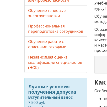
электробезопасности
Учебны
курсу 
Обучение тепловые
энергоустановки
Обучен
метод
Профессиональная
Образо
переподготовка сотрудников
инфор
качес
Обучение работе с
и маст
опасными отходами
профе
Независимая оценка
квалификации специалистов
(НОК)
Как
Лучшие условия
Особе
получения допуска
Вступительный взнос
о
7 500 руб.
п