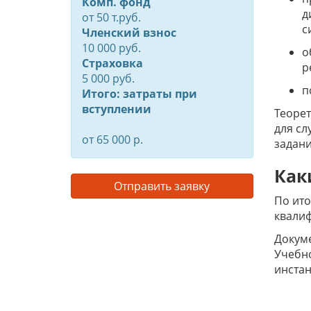
Комп. фонд
д
от
50
т.руб.
с
Членский взнос
10 000 руб.
о
Страховка
р
5 000 руб.
п
Итого: затраты при
вступлении
Теорет
для сл
от 65 000 р.
задани
Как
Отправить заявку
По ито
квалиф
Докум
Учебно
инстан