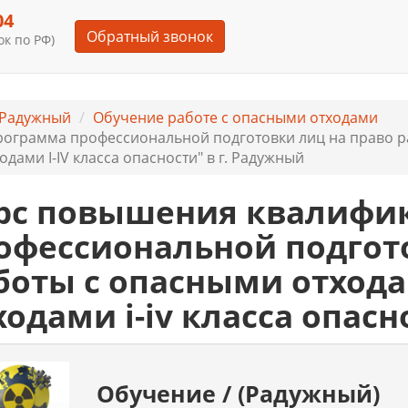
04
Обратный звонок
к по РФ)
 Радужный
Обучение работе с опасными отходами
ограмма профессиональной подготовки лиц на право 
ходами I-IV класса опасности" в г. Радужный
рс повышения квалифи
офессиональной подгот
боты с опасными отход
ходами i-iv класса опас
Обучение / (Радужный)