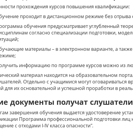
нности прохождения курсов повышения квалификации:
бучение проходит в дистанционном режиме без отрыва 
рограмма обучения предусматривает углубленный теор
исциплинам согласно специализации подготовки, модел
итуаций;
бучающие материалы – в электронном варианте, а также
ежиме;
олучить информацию по программе курсов можно из люб
ический материал находится на образовательном порта
ушателей. Отдельно с учащимися могут оговариваться в
й для их основательной и успешной проработки в реаль
ие документы получат слушатели
гам завершения обучения выдается удостоверение уст
фикации Программа профессиональной подготовки лиц н
ение с отходами I-IV класса опасности"
.