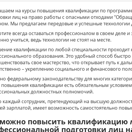
ашаем на курсы повышения квалификации по программ
овки лиц на право работы с опасными отходами "Обращен
ом. Мы предлагаем передовые и успешные технологии 
отите всегда оставаться профессионалом в своем деле и
нно учиться, ведь технологии не стоят на месте.
ение квалификации по любой специальности проходит 
сионального образования. Это удобный способ быстро 
шенствовать свое мастерство, что открывает путь к да
тственно – укреплению социального и финансового по
но федеральному законодательству для многих катего
в повышения квалификации есть обязательным условием
ссиональных должностных полномочий.
 каждый сотрудник, претендующий на высшую должность
й зарплатой, имеет возможность самостоятельно повыс
 можно повысить квалификацию
фессиональной подготовки лиц на