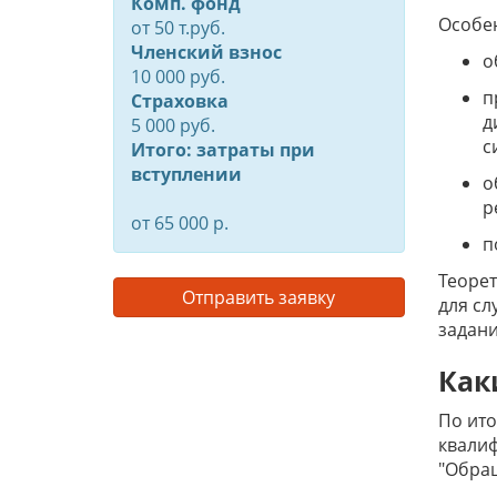
Комп. фонд
Особе
от
50
т.руб.
Членский взнос
о
10 000 руб.
п
Страховка
д
5 000 руб.
с
Итого: затраты при
вступлении
о
р
от 65 000 р.
п
Теорет
Отправить заявку
для сл
задани
Как
По ито
квали
"Обращ