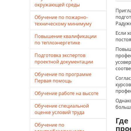
окружающей среды
Пригл
подгот
Обучение по пожарно-
Радужн
техническому минимуму
Если х
Повышение квалификации
постоя
по теплоэнергетике
Повыш
Подготовка экспертов
профес
проектной документации
усовер
соотве
Обучение по программе
Соглас
Первая помощь
курсо
профе
Обучение работе на высоте
Однако
Обучение специальной
больше
оценке условий труда
Где
Обучение по
про