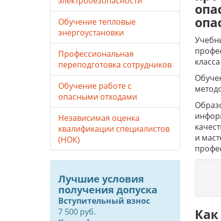
электробезопасности
опа
опа
Обучение тепловые
энергоустановки
Учебны
профес
Профессиональная
класса
переподготовка сотрудников
Обучен
Обучение работе с
метод
опасными отходами
Образо
инфор
Независимая оценка
качес
квалификации специалистов
и маст
(НОК)
профе
Лучшие условия
получения допуска
Вступительный взнос
Как
7 500 руб.