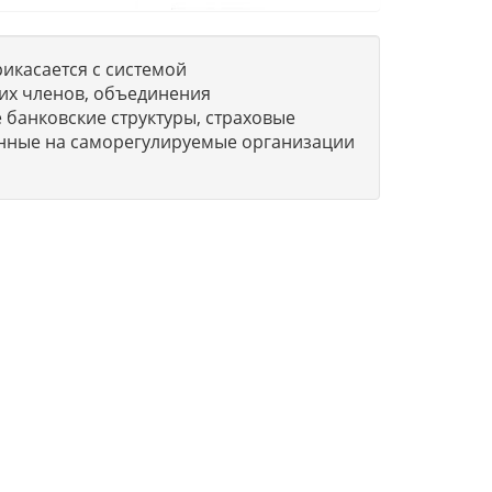
икасается с системой
их членов, объединения
 банковские структуры, страховые
нные на саморегулируемые организации
о
О компании
Вопросы-Ответы
м
Обратная связь
Новости и статьи
8 800 551-51-04
(бесплатно
тся