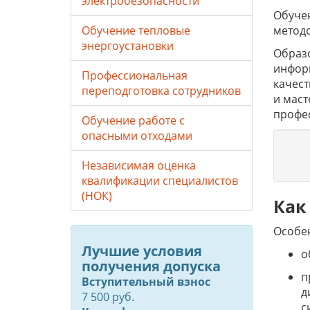
электробезопасности
Обучен
метод
Обучение тепловые
энергоустановки
Образо
инфор
Профессиональная
качес
переподготовка сотрудников
и маст
профе
Обучение работе с
опасными отходами
Независимая оценка
квалификации специалистов
(НОК)
Как
Особе
Лучшие условия
о
получения допуска
п
Вступительный взнос
д
7 500 руб.
с