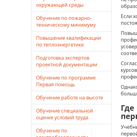
окружающей среды
образ
Если х
Обучение по пожарно-
постоя
техническому минимуму
Повыш
Повышение квалификации
профес
по теплоэнергетике
усовер
соотве
Подготовка экспертов
Соглас
проектной документации
курсо
профе
Обучение по программе
Первая помощь
Однако
больше
Обучение работе на высоте
Где
Обучение специальной
пер
оценке условий труда
Учебны
Обучение по
перво