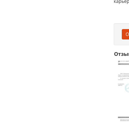
карьер
О
Отзы