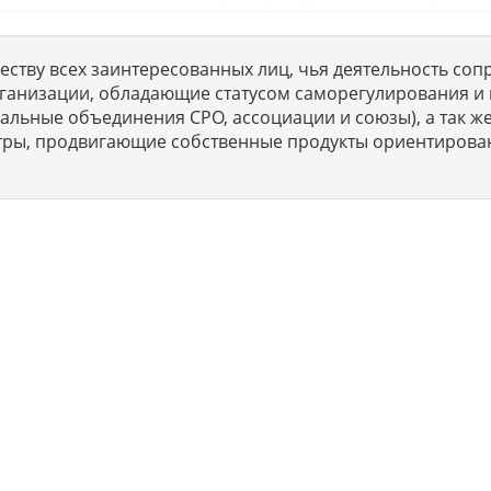
ству всех заинтересованных лиц, чья деятельность сопр
ганизации, обладающие статусом саморегулирования и 
льные объединения СРО, ассоциации и союзы), а так же
тры, продвигающие собственные продукты ориентирова
ет профессиональные услуги организациям и ИП в г. Москва п
ISO сертификации предприятий на соответствие международны
6 г. Консалтинг. Юридические услуги без посредников. Не являе