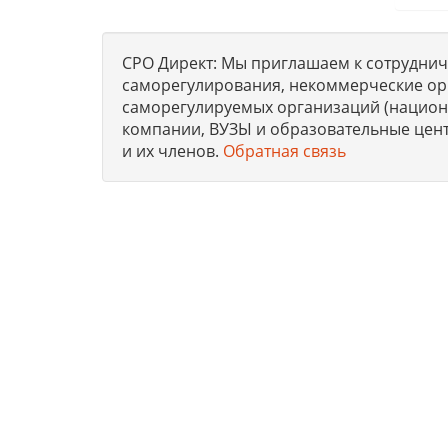
СРО Директ: Мы приглашаем к сотрудниче
саморегулирования, некоммерческие ор
саморегулируемых организаций (национа
компании, ВУЗЫ и образовательные цен
и их членов.
Обратная связь
Юридическая компания, консультирует и оказыва
получению допусков СРО, лицензий на работы, 
стандартам.
© 2012-2026. СРО ДИРЕКТ. Четверг, 06 Август 202