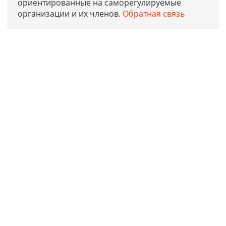
ориентированные на саморегулируемые
организации и их членов.
Обратная связь
Юридическая компания, консультирует и оказывает
профессиональные услуги организациям и ИП в г. Москва
по получению допусков СРО, лицензий на работы, ISO
сертификации предприятий на соответствие