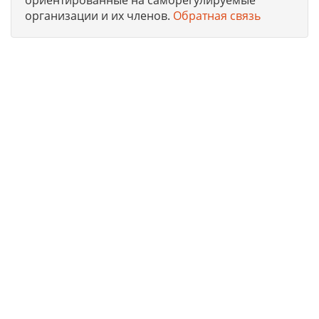
ориентированные на саморегулируемые
организации и их членов.
Обратная связь
Юридическая компания, консультирует и оказывает
профессиональные услуги организациям и ИП в г. Москва
по получению допусков СРО, лицензий на работы, ISO
сертификации предприятий на соответствие