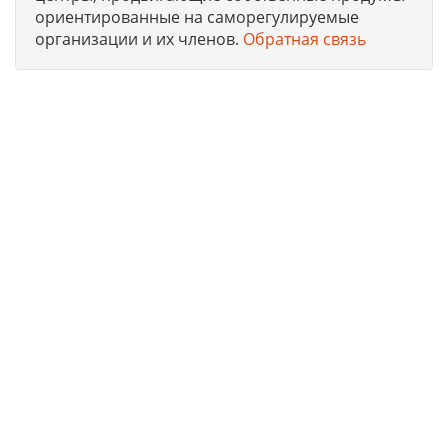
ориентированные на саморегулируемые
организации и их членов.
Обратная связь
Юридическая компания, консультирует и оказывает
профессиональные услуги организациям и ИП в г. Москва
по получению допусков СРО, лицензий на работы, ISO