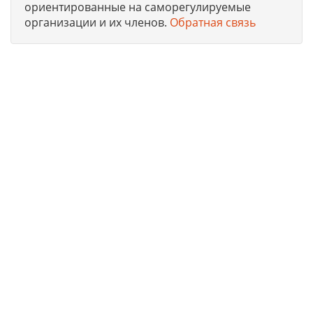
ориентированные на саморегулируемые
организации и их членов.
Обратная связь
Юридическая компания, консультирует и оказывает
профессиональные услуги организациям и ИП в г. Москва
по получению допусков СРО, лицензий на работы, ISO