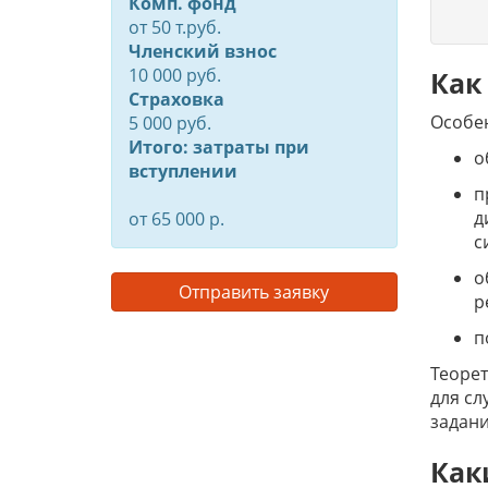
Комп. фонд
от
50
т.руб.
Членский взнос
10 000 руб.
Как
Страховка
Особе
5 000 руб.
Итого: затраты при
о
вступлении
п
д
от 65 000 р.
с
о
Отправить заявку
р
п
Теорет
для сл
задани
Как