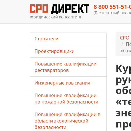
8 800 551-51-
(Бесплатный звоно
юридический консалтинг
СРО 
Строители
По
эксп
Проектировщики
Повышение квалификации
Ку
реставраторов
ру
Инженерные изыскания
об
Повышение квалификации
«т
по пожарной безопасности
эн
Повышение квалификации в
пр
области экологической
безопасности