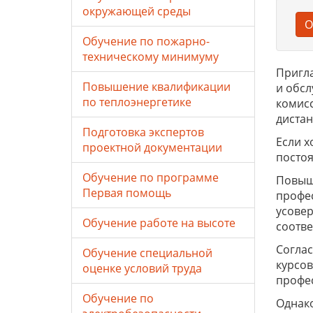
окружающей среды
О
Обучение по пожарно-
техническому минимуму
Пригла
Повышение квалификации
и обсл
по теплоэнергетике
комисс
диста
Подготовка экспертов
Если х
проектной документации
постоя
Обучение по программе
Повыш
Первая помощь
профес
усовер
Обучение работе на высоте
соотве
Соглас
Обучение специальной
курсо
оценке условий труда
профе
Обучение по
Однако