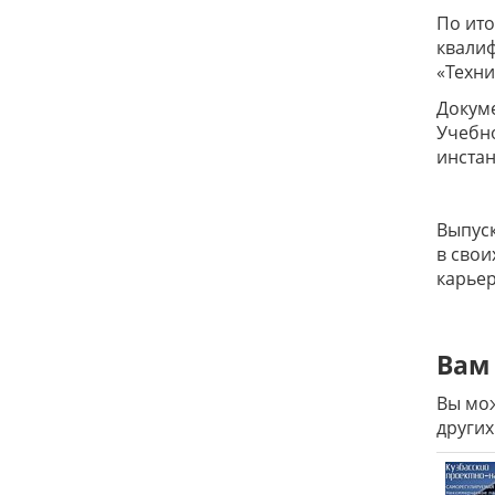
По ито
квалиф
«Техни
Докум
Учебно
инстан
Выпуск
в свои
карьер
Вам 
Вы мож
других