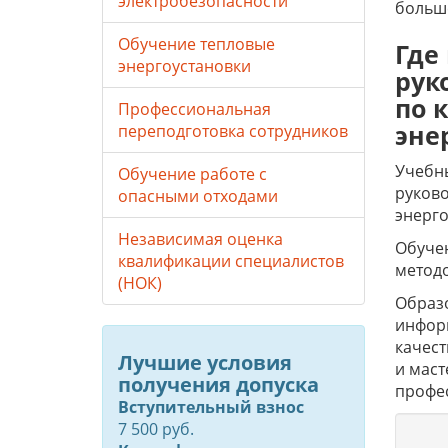
электробезопасности
больше
Обучение тепловые
Где
энергоустановки
рук
по 
Профессиональная
эне
переподготовка сотрудников
Учебны
Обучение работе с
руково
опасными отходами
энерго
Независимая оценка
Обучен
квалификации специалистов
метод
(НОК)
Образо
инфор
качес
Лучшие условия
и маст
получения допуска
профе
Вступительный взнос
7 500 руб.