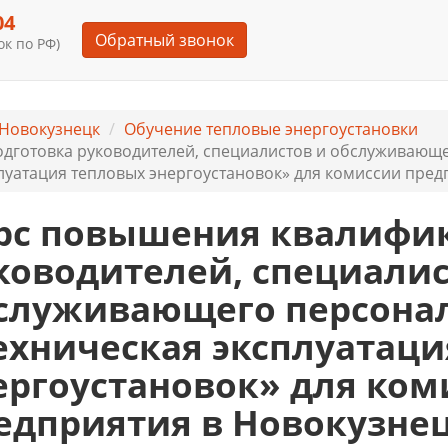
04
Обратный звонок
к по РФ)
Новокузнецк
Обучение тепловые энергоустановки
дготовка руководителей, специалистов и обслуживающе
луатация тепловых энергоустановок» для комиссии предп
рс повышения квалифик
ководителей, специалис
служивающего персонал
ехническая эксплуатаци
ергоустановок» для ком
едприятия в Новокузне