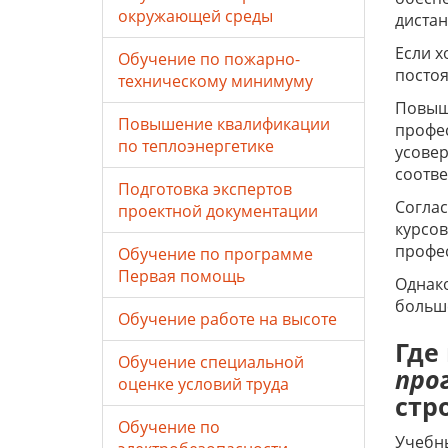
окружающей среды
диста
Если х
Обучение по пожарно-
постоя
техническому минимуму
Повыш
Повышение квалификации
профес
по теплоэнергетике
усовер
соотве
Подготовка экспертов
Соглас
проектной документации
курсо
профе
Обучение по программе
Первая помощь
Однако
больше
Обучение работе на высоте
Где
Обучение специальной
про
оценке условий труда
стр
Обучение по
Учебны