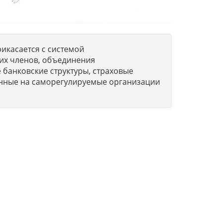
икасается с системой
их членов, объединения
 банковские структуры, страховые
нные на саморегулируемые организации
о
О компании
Вопросы-Ответы
м
Обратная связь
Новости и статьи