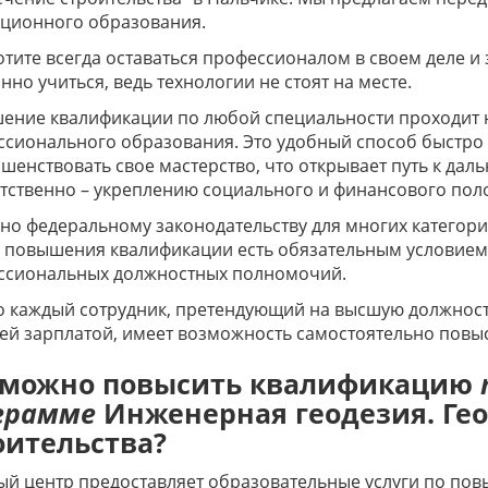
нционного образования.
отите всегда оставаться профессионалом в своем деле и
нно учиться, ведь технологии не стоят на месте.
ение квалификации по любой специальности проходит 
сионального образования. Это удобный способ быстро 
шенствовать свое мастерство, что открывает путь к да
тственно – укреплению социального и финансового по
но федеральному законодательству для многих катего
в повышения квалификации есть обязательным условием
ссиональных должностных полномочий.
 каждый сотрудник, претендующий на высшую должность
й зарплатой, имеет возможность самостоятельно повыс
 можно повысить квалификацию
грамме
Инженерная геодезия. Ге
оительства?
й центр предоставляет образовательные услуги по по