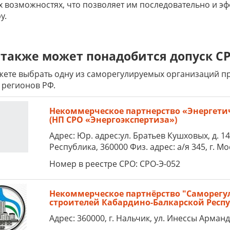
х возможностях, что позволяет им последовательно и э
у.
также может понадобится допуск СР
ете выбрать одну из саморегулируемых организаций пре
 регионов РФ.
Некоммерческое партнерство «Энергети
(НП СРО «Энергоэкспертиза»)
Адрес: Юр. адрес:ул. Братьев Кушховых, д. 1
Республика, 360000 Физ. адрес: а/я 345, г. Мо
Номер в реестре СРО: СРО-Э-052
Некоммерческое партнёрство "Саморег
строителей Кабардино-Балкарской Респ
Адрес: 360000, г. Нальчик, ул. Инессы Арманд 