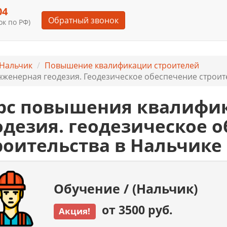
04
Обратный звонок
к по РФ)
Нальчик
Повышение квалификации строителей
женерная геодезия. Геодезическое обеспечение строите
рс повышения квалифи
одезия. геодезическое 
роительства в Нальчике
Обучение / (Нальчик)
от 3500 руб.
Акция!