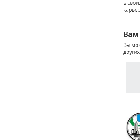
в свои
карьер
Вам 
Вы мож
других