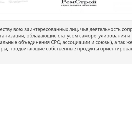
ству всех заинтересованных лиц, чья деятельность сопр
ганизации, обладающие статусом саморегулирования и 
льные объединения СРО, ассоциации и союзы), а так же
тры, продвигающие собственные продукты ориентирова
ет профессиональные услуги организациям и ИП в г. Москва п
ISO сертификации предприятий на соответствие международны