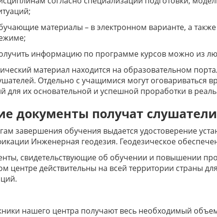
исциплинам согласно специализации подготовки, модел
итуаций;
бучающие материалы – в электронном варианте, а также
ежиме;
олучить информацию по программе курсов можно из люб
ический материал находится на образовательном порта
ушателей. Отдельно с учащимися могут оговариваться в
й для их основательной и успешной проработки в реаль
ие документы получат слушатели
гам завершения обучения выдается удостоверение уст
икации Инженерная геодезия. Геодезическое обеспечен
енты, свидетельствующие об обучении и повышении пр
м центре действительны на всей территории страны дл
ций.
ники нашего центра получают весь необходимый объем