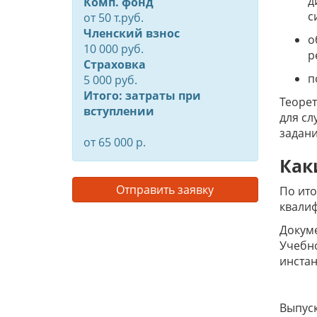
д
Комп. фонд
с
от
50
т.руб.
Членский взнос
о
10 000 руб.
р
Страховка
п
5 000 руб.
Итого: затраты при
Теорет
вступлении
для сл
задани
от 65 000 р.
Как
Отправить заявку
По ито
квалиф
Докум
Учебно
инстан
Выпуск