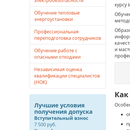
электробезопасности
курсу 
Обучение тепловые
Обучен
энергоустановки
метод
Образо
Профессиональная
инфор
переподготовка сотрудников
качес
и маст
Обучение работе с
профе
опасными отходами
Независимая оценка
квалификации специалистов
(НОК)
Как
Лучшие условия
Особе
получения допуска
о
Вступительный взнос
п
7 500 руб.