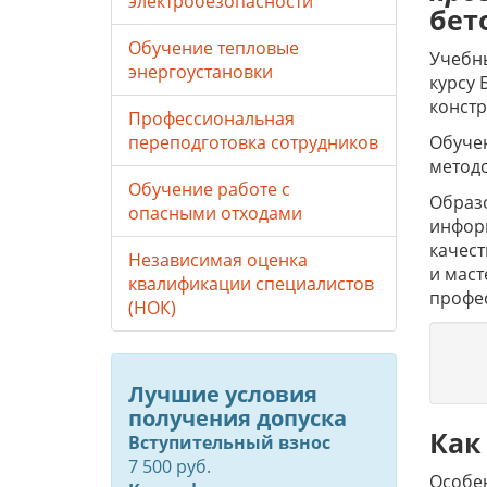
электробезопасности
бет
Обучение тепловые
Учебны
энергоустановки
курсу 
констр
Профессиональная
Обучен
переподготовка сотрудников
метод
Обучение работе с
Образо
опасными отходами
инфор
качес
Независимая оценка
и маст
квалификации специалистов
профе
(НОК)
Лучшие условия
получения допуска
Как
Вступительный взнос
7 500 руб.
Особе