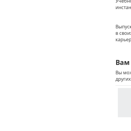
Учебно
инстан
Выпуск
в свои
карьер
Вам 
Вы мож
других