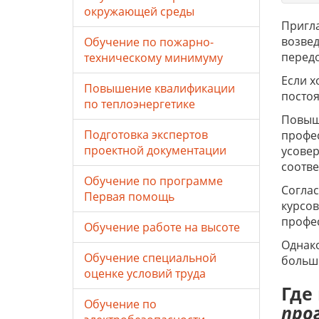
окружающей среды
Пригла
возвед
Обучение по пожарно-
передо
техническому минимуму
Если х
Повышение квалификации
постоя
по теплоэнергетике
Повыш
Подготовка экспертов
профес
проектной документации
усовер
соотве
Обучение по программе
Соглас
Первая помощь
курсо
профе
Обучение работе на высоте
Однако
Обучение специальной
больше
оценке условий труда
Где
Обучение по
про