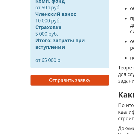
Комп. фонд
от
50
т.руб.
о
Членский взнос
п
10 000 руб.
д
Страховка
с
5 000 руб.
Итого: затраты при
о
вступлении
р
п
от 65 000 р.
Теорет
для сл
Отправить заявку
задани
Как
По ито
квалиф
строи
Докум