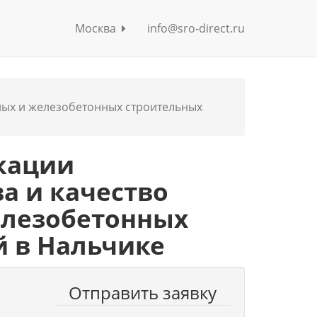
Москва
info@sro-direct.ru
нных и железобетонных строительных
кации
а и качество
елезобетонных
й в Нальчике
Отправить заявку