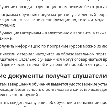
бучение проходит в дистанционном режиме без отрыва 
рограмма обучения предусматривает углубленный теор
исциплинам согласно специализации подготовки, модел
итуаций;
бучающие материалы – в электронном варианте, а также
ежиме;
олучить информацию по программе курсов можно из люб
ический материал находится на образовательном порта
ушателей. Отдельно с учащимися могут оговариваться в
й для их основательной и успешной проработки в реаль
ие документы получат слушатели
гам завершения обучения выдается удостоверение уст
икации Безопасность строительства и качество возвед
тельных конструкций
.
енты, свидетельствующие об обучении и повышении пр