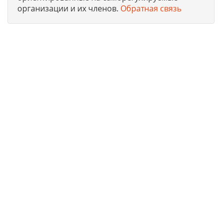
организации и их членов.
Обратная связь
Юридическая компания, консультирует и оказывает
профессиональные услуги организациям и ИП в г. Москва
по получению допусков СРО, лицензий на работы, ISO
сертификации предприятий на соответствие