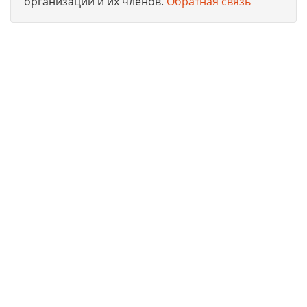
организации и их членов.
Обратная связь
Юридическая компания, консультирует и оказывает
профессиональные услуги организациям и ИП в г. Москва
по получению допусков СРО, лицензий на работы, ISO
сертификации предприятий на соответствие
международным стандартам.