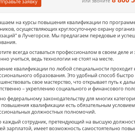
или звоните
тправьте заявку
ашаем на курсы повышения квалификации по программе
ников, осуществляющих круглосуточную охрану организ
заций" в Лучегорске. Мы предлагаем передовые и успе
ования.
отите всегда оставаться профессионалом в своем деле и
нно учиться, ведь технологии не стоят на месте.
ение квалификации по любой специальности проходит 
сионального образования. Это удобный способ быстро 
шенствовать свое мастерство, что открывает путь к да
тственно – укреплению социального и финансового по
но федеральному законодательству для многих катего
в повышения квалификации есть обязательным условием
ссиональных должностных полномочий.
 каждый сотрудник, претендующий на высшую должность
й зарплатой, имеет возможность самостоятельно повыс