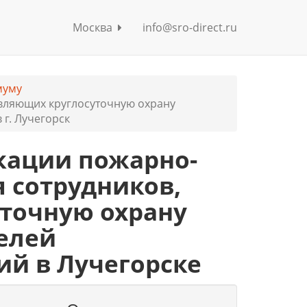
Москва
info@sro-direct.ru
муму
вляющих круглосуточную охрану
г. Лучегорск
кации пожарно-
 сотрудников,
точную охрану
елей
ий в Лучегорске