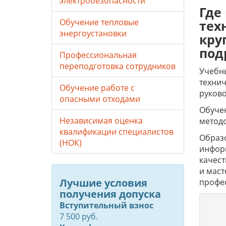
электробезопасности
Где
Обучение тепловые
тех
энергоустановки
кру
под
Профессиональная
переподготовка сотрудников
Учебны
технич
Обучение работе с
руково
опасными отходами
Обучен
Независимая оценка
метод
квалификации специалистов
Образо
(НОК)
инфор
качес
и маст
Лучшие условия
профе
получения допуска
Вступительный взнос
7 500 руб.