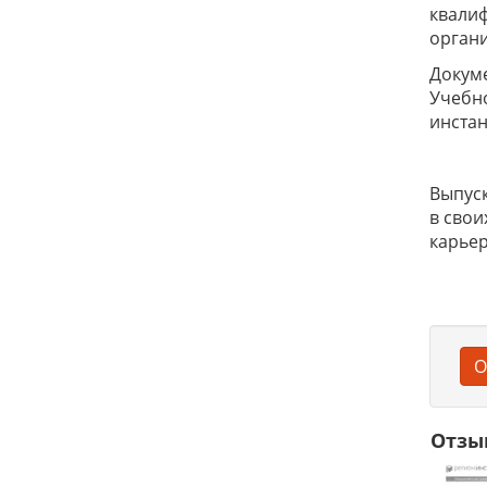
квали
органи
Докум
Учебно
инстан
Выпуск
в свои
карьер
О
Отзы