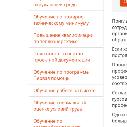
О
окружающей среды
Обучение по пожарно-
Пригл
техническому минимуму
сотруд
органи
Повышение квалификации
образ
по теплоэнергетике
Если х
Подготовка экспертов
постоя
проектной документации
Повыш
профес
Обучение по программе
усовер
Первая помощь
соотве
Обучение работе на высоте
Соглас
курсо
Обучение специальной
профе
оценке условий труда
Однако
больше
Обучение по