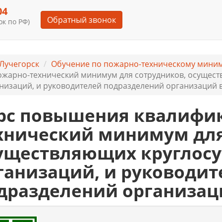
04
Обратный звонок
к по РФ)
Лучегорск
Обучение по пожарно-техническому мини
жарно-технический минимум для сотрудников, осущест
низаций, и руководителей подразделений организаций в 
рс повышения квалифи
хнический минимум для
уществляющих круглосу
ганизаций, и руководит
дразделений организац