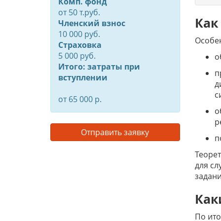
Комп. фонд
от
50
т.руб.
Как
Членский взнос
10 000 руб.
Особе
Страховка
5 000 руб.
о
Итого: затраты при
п
вступлении
д
с
от 65 000 р.
о
р
Отправить заявку
п
Теорет
для сл
задани
Как
По ито