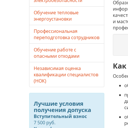
электробезопасности
Образо
инфор
Обучение тепловые
качес
энергоустановки
и маст
профе
Профессиональная
переподготовка сотрудников
Обучение работе с
опасными отходами
Как
Независимая оценка
квалификации специалистов
Особе
(НОК)
о
п
д
Лучшие условия
с
получения допуска
Вступительный взнос
о
7 500 руб.
р