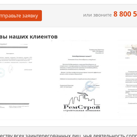
8 800 
или звоните
тправьте заявку
вы наших клиентов
ству всех заинтересованных лиц, чья деятельность сопр