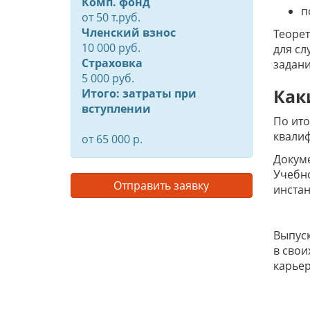
Комп. фонд
п
от
50
т.руб.
Членский взнос
Теорет
10 000 руб.
для сл
Страховка
задани
5 000 руб.
Как
Итого: затраты при
вступлении
По ито
квали
от 65 000 р.
Докум
Учебно
Отправить заявку
инстан
Выпуск
в свои
карьер