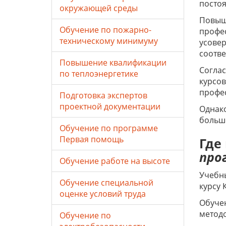
постоя
окружающей среды
Повыш
Обучение по пожарно-
профес
техническому минимуму
усовер
соотве
Повышение квалификации
Соглас
по теплоэнергетике
курсо
профе
Подготовка экспертов
проектной документации
Однако
больше
Обучение по программе
Первая помощь
Где
про
Обучение работе на высоте
Учебны
Обучение специальной
курсу 
оценке условий труда
Обучен
метод
Обучение по