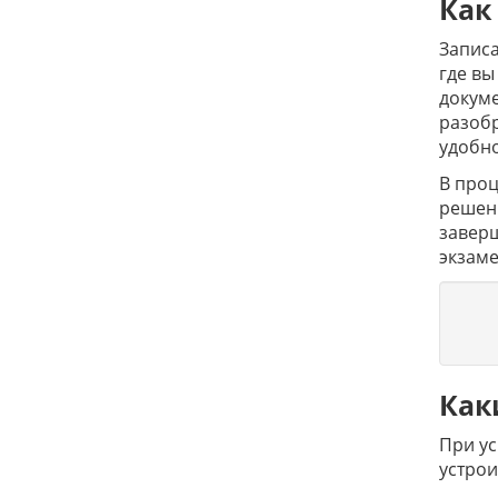
Как
Записа
где вы
докуме
разобр
удобно
В проц
решени
заверш
экзаме
Как
При ус
устрои