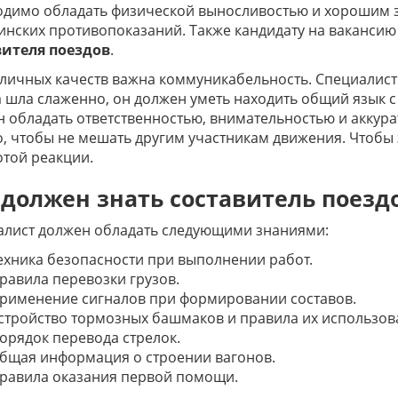
димо обладать физической выносливостью и хорошим з
нских противопоказаний. Также кандидату на вакансию
вителя поездов
.
личных качеств важна коммуникабельность. Специалист
 шла слаженно, он должен уметь находить общий язык с
 обладать ответственностью, внимательностью и аккур
, чтобы не мешать другим участникам движения. Чтобы э
отой реакции.
 должен знать составитель поезд
алист должен обладать следующими знаниями:
ехника безопасности при выполнении работ.
равила перевозки грузов.
рименение сигналов при формировании составов.
стройство тормозных башмаков и правила их использов
орядок перевода стрелок.
бщая информация о строении вагонов.
равила оказания первой помощи.