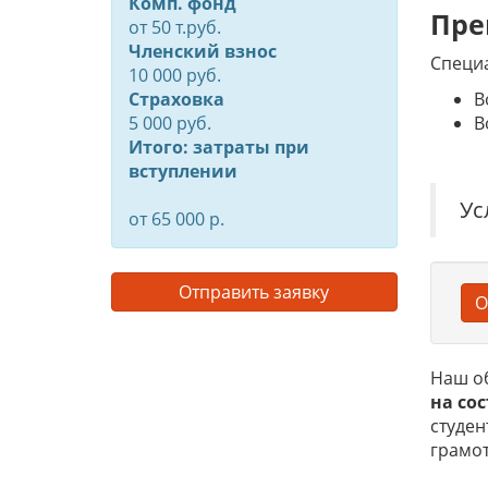
Комп. фонд
Пре
от
50
т.руб.
Членский взнос
Специ
10 000 руб.
Страховка
В
5 000 руб.
В
Итого: затраты при
вступлении
Ус
от 65 000 р.
Отправить заявку
О
Наш о
на
сос
студен
грамот