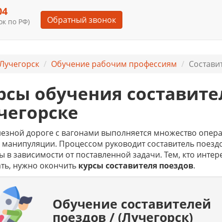
04
Обратный звонок
к по РФ)
Лучегорск
Обучение рабочим профессиям
Составит
рсы обучения составите
чегорске
езной дороге с вагонами выполняется множество операц
 манипуляции. Процессом руководит составитель поезд
ы в зависимости от поставленной задачи. Тем, кто интер
ть, нужно окончить
курсы составителя поездов
.
Обучение составителей
поездов / (Лучегорск)