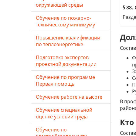
окружающей среды
§ 88.
Разд
Обучение по пожарно-
техническому минимуму
Дол
Повышение квалификации
по теплоэнергетике
Состав
Подготовка экспертов
Ф
проектной документации
п
З
Обучение по программе
С
Первая помощь
П
Р
Обучение работе на высоте
В проф
район
Обучение специальной
оценке условий труда
Кто
Обучение по
Состав