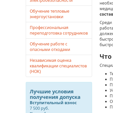
электробезопасности
необхо
медици
Обучение тепловые
соста
энергоустановки
Среди 
Профессиональная
работа
переподготовка сотрудников
должен
быстро
Обучение работе с
быстр
опасными отходами
Что
Независимая оценка
Специ
квалификации специалистов
(НОК)
Т
П
П
У
Лучшие условия
П
получения допуска
О
Вступительный взнос
П
7 500 руб.