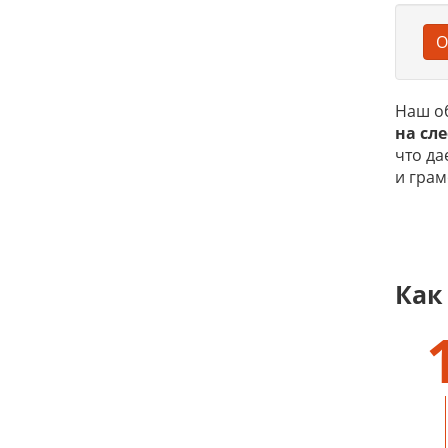
О
Наш о
на
сле
что да
и грам
Как