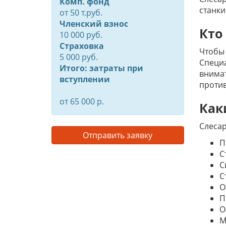
Комп. фонд
станки
от
50
т.руб.
Членский взнос
Кто
10 000 руб.
Страховка
Чтобы 
5 000 руб.
Специа
Итого: затраты при
внимат
вступлении
проти
от 65 000 р.
Как
Слеса
Отправить заявку
П
С
С
С
О
П
О
М