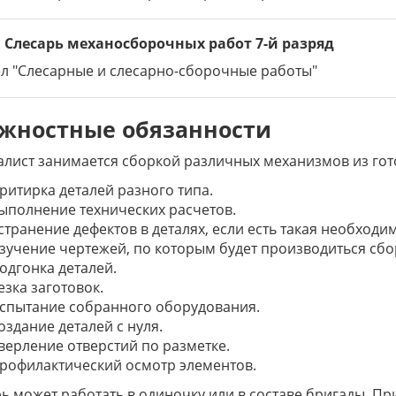
а. Слесарь механосборочных работ 7-й разряд
л "Слесарные и слесарно-сборочные работы"
жностные обязанности
лист занимается сборкой различных механизмов из гот
ритирка деталей разного типа.
ыполнение технических расчетов.
странение дефектов в деталях, если есть такая необходим
зучение чертежей, по которым будет производиться сбо
одгонка деталей.
езка заготовок.
спытание собранного оборудования.
оздание деталей с нуля.
верление отверстий по разметке.
рофилактический осмотр элементов.
ь может работать в одиночку или в составе бригады. П