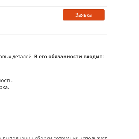
Заявка
овых деталей.
В его обязанности входит:
ость.
рка.
ри выполнении сборки сотрудник использует