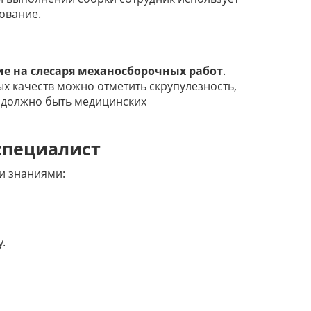
дование.
е на слесаря механосборочных работ
.
х качеств можно отметить скрупулезность,
е должно быть медицинских
специалист
и знаниями:
.