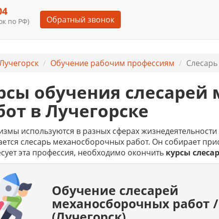
04
Обратный звонок
к по РФ)
Лучегорск
Обучение рабочим профессиям
Слесарь
рсы обучения слесарей
бот в Лучегорске
змы используются в разных сферах жизнедеятельности 
ется слесарь механосборочных работ. Он собирает прис
сует эта профессия, необходимо окончить
курсы слеса
Обучение слесарей
механосборочных работ /
(Лучегорск)