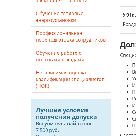
электробезопасности
Обучение тепловые
§ 91
энергоустановки
Разде
Профессиональная
переподготовка сотрудников
Дол
Обучение работе с
Специа
опасными отходами
П
В
Независимая оценка
У
квалификации специалистов
И
(НОК)
П
Р
И
Лучшие условия
С
получения допуска
С
Вступительный взнос
П
7 500 руб.
Слесар