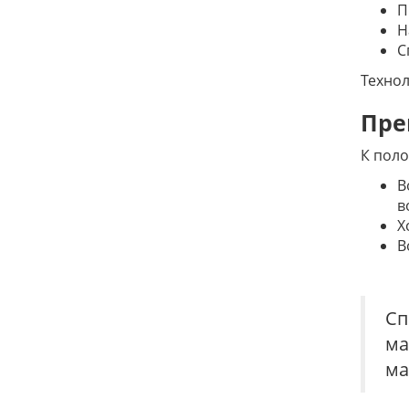
П
Н
С
Технол
Пре
К поло
В
в
Х
В
Сп
ма
ма