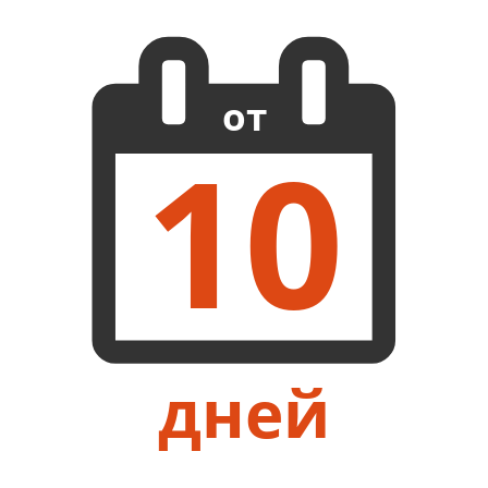
от
10
дней