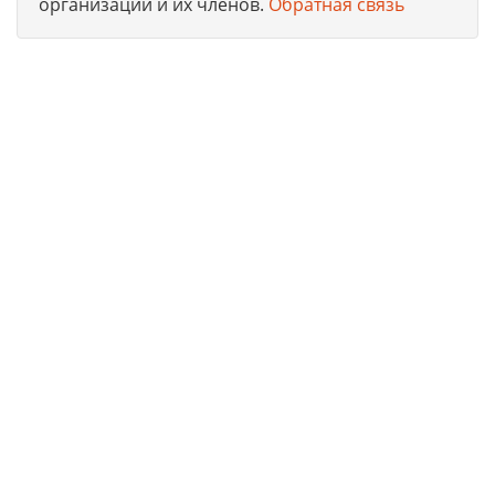
организации и их членов.
Обратная связь
Юридическая компания, консультирует и оказывает
профессиональные услуги организациям и ИП в г.
Лучегорск по получению допусков СРО, лицензий на
работы, ISO сертификации предприятий на соответствие
международным стандартам.