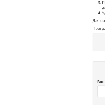
П
д
У
Для ор
Прог
Ваш