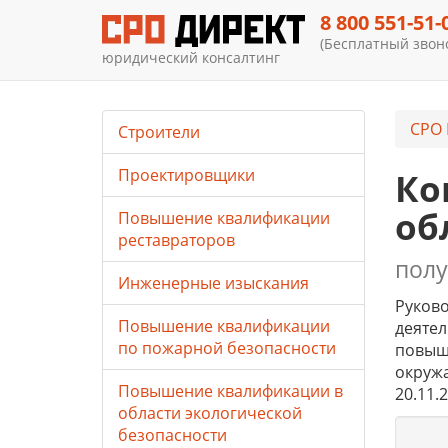
8 800 551-51-
(Бесплатный звоно
юридический консалтинг
СРО 
Строители
Проектировщики
Ко
об
Повышение квалификации
реставраторов
полу
Инженерные изыскания
Руково
Повышение квалификации
деятел
по пожарной безопасности
повыш
окружа
Повышение квалификации в
20.11.
области экологической
безопасности