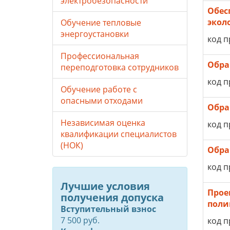
электробезопасности
Обес
экол
Обучение тепловые
энергоустановки
код п
Профессиональная
Обра
переподготовка сотрудников
код п
Обучение работе с
опасными отходами
Обра
Независимая оценка
код п
квалификации специалистов
(НОК)
Обра
код п
Лучшие условия
Прое
получения допуска
поли
Вступительный взнос
7 500 руб.
код п