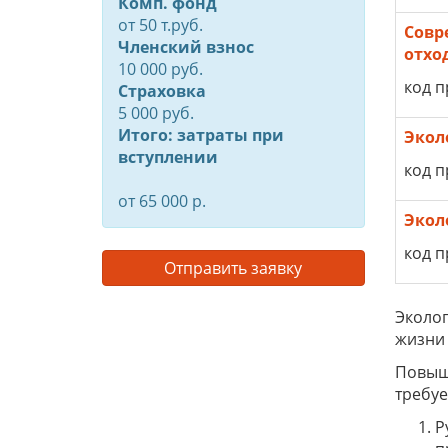
Комп. фонд
от
50
т.руб.
Совр
Членский взнос
отхо
10 000 руб.
код п
Страховка
5 000 руб.
Итого: затраты при
Экол
вступлении
код п
от 65 000 р.
Экол
код п
Отправить заявку
Эколог
жизни 
Повыша
требуе
Р