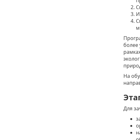
п
С
И
С
м
Програ
более 
рамках
эколог
природ
На обу
направ
Эта
Для за
з
о
н
о