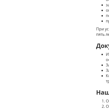
з
о
п
п
При ус
пять ле
Док
И
о
З
З
К
т
Наш
О
О