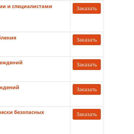
ями и специалистами
Заказать
бления
Заказать
реждений
Заказать
еждений
Заказать
чески безопасных
Заказать