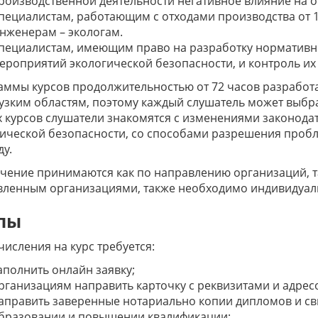
роизводственной деятельности негативное влияние на 
пециалистам, работающим с отходами производства от 1 
нженерам – экологам.
пециалистам, имеющим право на разработку нормативн
ероприятий экологической безопасности, и контроль их
ммы курсов продолжительностью от 72 часов разработа
узким областям, поэтому каждый слушатель может выбра
 курсов слушатели знакомятся с изменениями законода
ической безопасности, со способами разрешения пробл
у.
чение принимаются как по направлению организаций, т
ленным организациями, также необходимо индивидуаль
пы
числения на курс требуется:
аполнить онлайн заявку;
рганизациям направить карточку с реквизитами и адресо
аправить заверенные нотариально копии дипломов и св
бразовании и повышении квалификации;