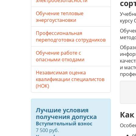
электробезопасности
сор
Обучение тепловые
Учебны
энергоустановки
курсу 
Обучен
Профессиональная
метод
переподготовка сотрудников
Образо
Обучение работе с
инфор
опасными отходами
качес
и маст
Независимая оценка
профе
квалификации специалистов
(НОК)
Лучшие условия
Как
получения допуска
Вступительный взнос
Особе
7 500 руб.
о