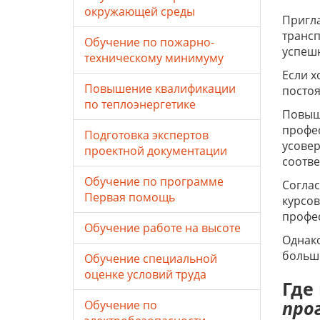
окружающей среды
Пригл
трансп
Обучение по пожарно-
успеш
техническому минимуму
Если х
Повышение квалификации
постоя
по теплоэнергетике
Повыш
профес
Подготовка экспертов
усовер
проектной документации
соотве
Обучение по программе
Соглас
Первая помощь
курсо
профе
Обучение работе на высоте
Однако
больше
Обучение специальной
оценке условий труда
Где
про
Обучение по