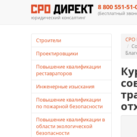
8 800 551-51-
(Бесплатный звоно
юридический консалтинг
СРО 
Строители
Со
Благ
Проектировщики
Повышение квалификации
Ку
реставраторов
со
Инженерные изыскания
тр
Повышение квалификации
от
по пожарной безопасности
Повышение квалификации в
области экологической
безопасности