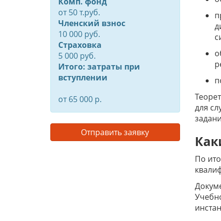
Комп. фонд
от
50
т.руб.
п
Членский взнос
д
10 000 руб.
с
Страховка
о
5 000 руб.
р
Итого: затраты при
вступлении
п
Теорет
от 65 000 р.
для сл
задани
Отправить заявку
Как
По ито
квалиф
Докум
Учебно
инстан